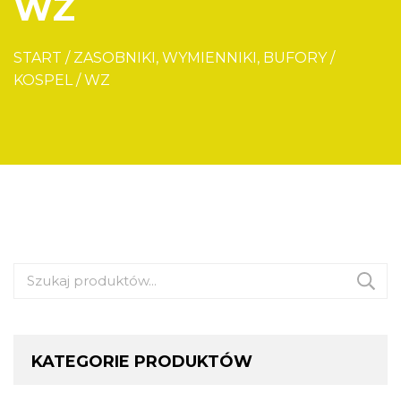
WZ
START
/
ZASOBNIKI, WYMIENNIKI, BUFORY
/
KOSPEL
/
WZ
Szukaj:
KATEGORIE PRODUKTÓW