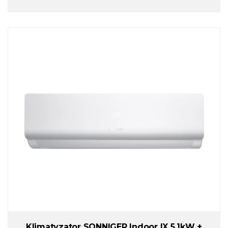
Klimatyzator SONNIGER Indoor IX 5.1kW +