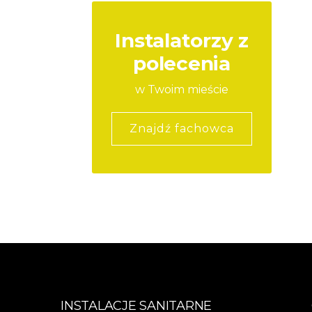
Instalatorzy z
polecenia
w Twoim mieście
Znajdź fachowca
INSTALACJE SANITARNE