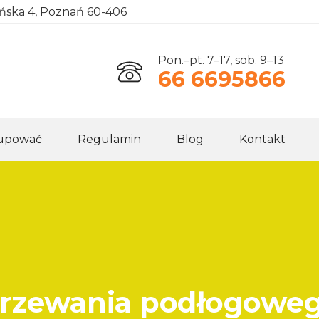
ańska 4, Poznań 60-406
Pon.–pt. 7–17, sob. 9–13
66 6695866
kupować
Regulamin
Blog
Kontakt
grzewania podłogowe