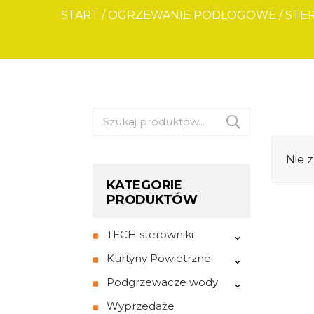
START
/
OGRZEWANIE PODŁOGOWE
/
STE
Szukaj:
Nie 
KATEGORIE
PRODUKTÓW
TECH sterowniki
Kurtyny Powietrzne
Podgrzewacze wody
Wyprzedaże