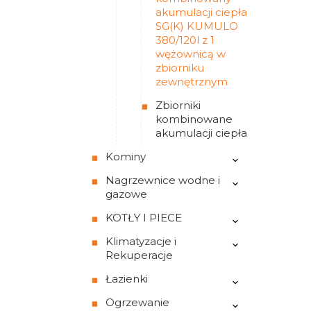
akumulacji ciepła
SG(K) KUMULO
380/120l z 1
wężownicą w
zbiorniku
zewnętrznym
Zbiorniki
kombinowane
akumulacji ciepła
Kominy
Nagrzewnice wodne i
gazowe
KOTŁY I PIECE
Klimatyzacje i
Rekuperacje
Łazienki
Ogrzewanie