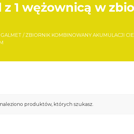
z 1 wężownicą w zbio
GALMET
/
ZBIORNIK KOMBINOWANY AKUMULACJI CIEPŁ
YM
znaleziono produktów, których szukasz.