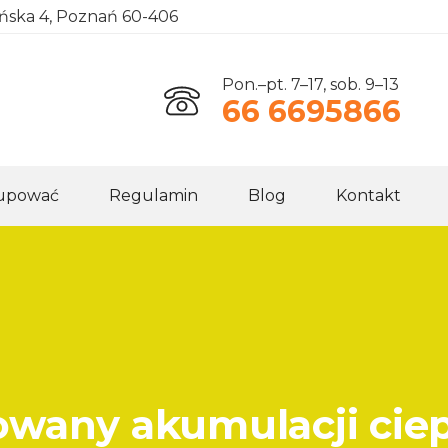
ańska 4, Poznań 60-406
Pon.–pt. 7–17, sob. 9–13
66 6695866
kupować
Regulamin
Blog
Kontakt
wany akumulacji ciep