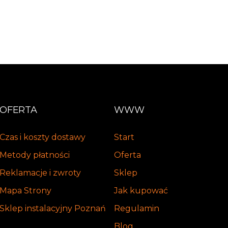
OFERTA
WWW
Czas i koszty dostawy
Start
Metody płatności
Oferta
Reklamacje i zwroty
Sklep
Mapa Strony
Jak kupować
Sklep instalacyjny Poznań
Regulamin
Blog