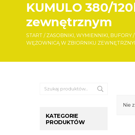
KUMULO 380/120l 
zewnętrznym
START
/
ZASOBNIKI, WYMIENNIKI, BUFORY
/
WĘŻOWNICĄ W ZBIORNIKU ZEWNĘTRZN
Szukaj:
Nie 
KATEGORIE
PRODUKTÓW