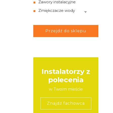
Zawory instalacyjne
Zmiękczacze wody
Przejdź do sklepu
Instalatorzy z
polecenia
w Twoim mieście
Znajdź fachowca