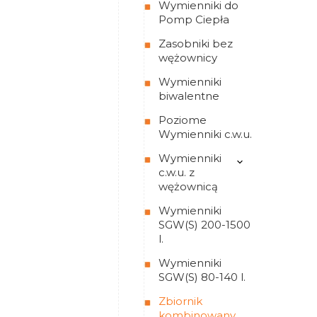
Wymienniki do
Pomp Ciepła
Zasobniki bez
wężownicy
Wymienniki
biwalentne
Poziome
Wymienniki c.w.u.
Wymienniki
c.w.u. z
wężownicą
Wymienniki
SGW(S) 200-1500
l.
Wymienniki
SGW(S) 80-140 l.
Zbiornik
kombinowany