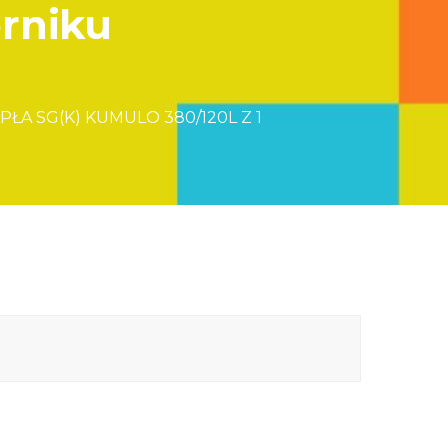
rniku
A SG(K) KUMULO 380/120L Z 1