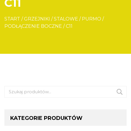
C11
START
/
GRZEJNIKI
/
STALOWE
/
PURMO
/
PODŁĄCZENIE BOCZNE
/
C11
Szukaj:
KATEGORIE PRODUKTÓW