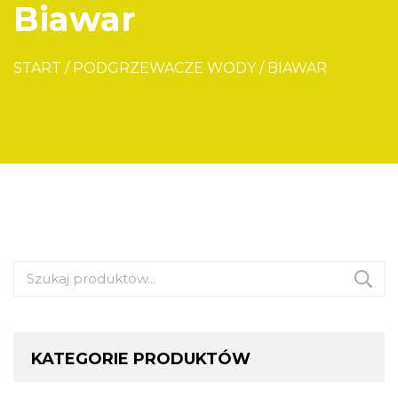
Biawar
START
/
PODGRZEWACZE WODY
/
BIAWAR
Szukaj:
KATEGORIE PRODUKTÓW