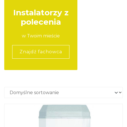
Instalatorzy z
polecenia
w Twoim mieście
Znajdź fachowca