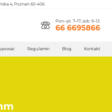
ańska 4, Poznań 60-406
Pon.–pt. 7–17, sob. 9–13
66 6695866
kupować
Regulamin
Blog
Kontakt
 mm