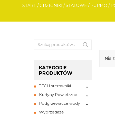
START
/
GRZEJNIKI
/
STALOWE
/
PURMO
/
P
Szukaj:
Nie 
KATEGORIE
PRODUKTÓW
TECH sterowniki
Kurtyny Powietrzne
Podgrzewacze wody
Wyprzedaże