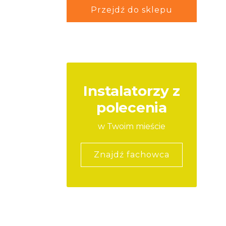
Przejdź do sklepu
Instalatorzy z
polecenia
w Twoim mieście
Znajdź fachowca