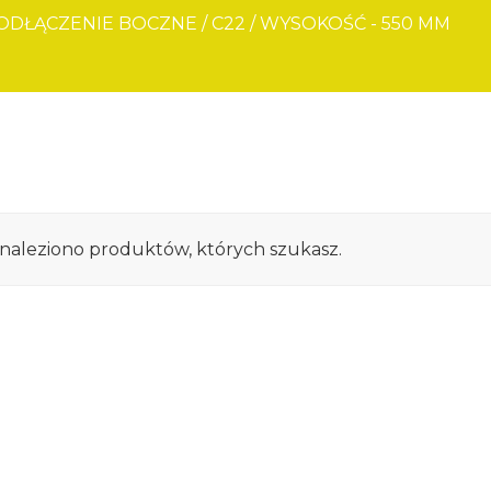
ODŁĄCZENIE BOCZNE
/
C22
/
WYSOKOŚĆ - 550 MM
znaleziono produktów, których szukasz.