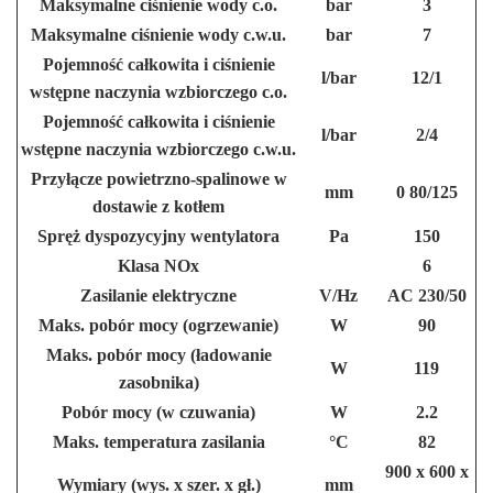
Maksymalne ciśnienie wody c.o.
bar
3
Maksymalne ciśnienie wody c.w.u.
bar
7
Pojemność całkowita i ciśnienie
l/bar
12/1
wstępne naczynia wzbiorczego c.o.
Pojemność całkowita i ciśnienie
l/bar
2/4
wstępne naczynia wzbiorczego c.w.u.
Przyłącze powietrzno-spalinowe w
mm
0 80/125
dostawie z kotłem
Spręż dyspozycyjny wentylatora
Pa
150
Klasa NOx
6
Zasilanie elektryczne
V/Hz
AC 230/50
Maks. pobór mocy (ogrzewanie)
W
90
Maks. pobór mocy (ładowanie
W
119
zasobnika)
Pobór mocy (w czuwania)
W
2.2
Maks. temperatura zasilania
°C
82
900 x 600 x
Wymiary (wys. x szer. x gł.)
mm