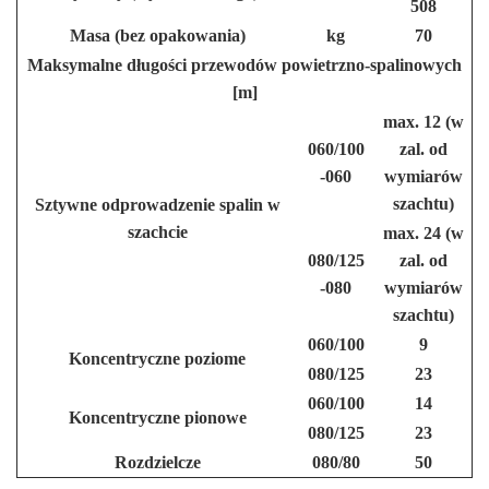
508
Masa (bez opakowania)
kg
70
Maksymalne długości przewodów powietrzno-spalinowych
[m]
max. 12 (w
060/100
zal. od
-060
wymiarów
szachtu)
Sztywne odprowadzenie spalin w
szachcie
max. 24 (w
080/125
zal. od
-080
wymiarów
szachtu)
060/100
9
Koncentryczne poziome
080/125
23
060/100
14
Koncentryczne pionowe
080/125
23
Rozdzielcze
080/80
50