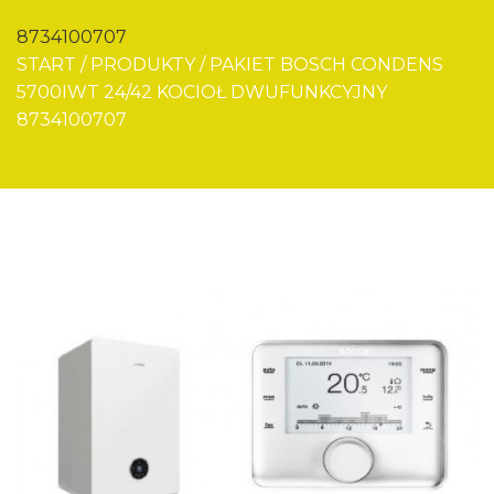
8734100707
START
/
PRODUKTY
/
PAKIET BOSCH CONDENS
5700IWT 24/42 KOCIOŁ DWUFUNKCYJNY
8734100707