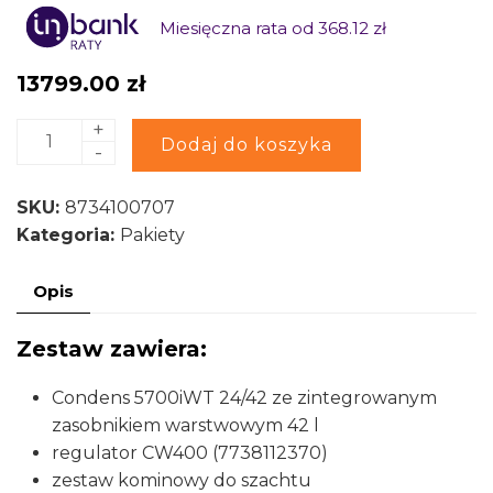
Miesięczna rata od 368.12 zł
13799.00
zł
+
ilość
Alternative:
Dodaj do koszyka
-
Pakiet
Bosch
SKU:
8734100707
Condens
Kategoria:
Pakiety
5700iWT
24/42
Opis
Kocioł
dwufunkcyjny
Zestaw zawiera:
8734100707
Condens 5700iWT 24/42 ze zintegrowanym
zasobnikiem warstwowym 42 l
regulator CW400 (7738112370)
zestaw kominowy do szachtu