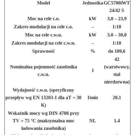
Model
Jednostka
GC5700iWT
24/42 S
Moc na cele c.o.
kW
3,0 – 23,9
Zakres modulacji na cele c.o.
–
1:10
Moc na cele c.w.u.
kW
3.0 – 30,0
Zakres modulacji na cele c.w.u.
–
1:10
Sprawność
%
do 109,6
42
Nominalna pojemność zasobnika
(warstwowy,
1
c.w.u.
stal
nierdzewna)
Wydajność c.w.u. (specyficzny
przepływ wg EN 13203-1 dla aT = 30
l/min
20,1
K)
Wskaźnik mocy wg DIN 4708 przy
TV = 75 °C (maksymalna moc
NL
1.4
ładowania zasobnika)