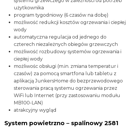
systemu grzewczego w zależności od potrzeb
użytkownika
program tygodniowy (6 czasów na dobę)
możliwość redukcji kosztów ogrzewania i ciepłej
wody
automatyczna regulacja od jednego do
czterech niezależnych obiegów grzewczych
możliwość rozbudowy systemów ogrzewania i
ciepłej wody
możliwośc obsługi (m.in. zmiana temperatur i
czasów) za pomocą smartfona lub tabletu z
aplikacją JunkersHome do bezprzewodowego
sterowania pracą systemu ogrzewania przez
WiFi lub Internet (przy zastosowaniu modułu
MB100-LAN)
atrakcyjny wygląd
System powietrzno – spalinowy 2581