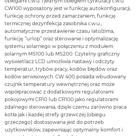
obiegami c.w.u. i jednym obiegiem cyrkulacji c.w.u.
CW100 wyposażony jest w funkcję autokonfiguracji,
funkcję ochrony przed zamarzaniem, funkcję
termicznej dezynfekcja zasobnika c.w.u.,
automatyczne przestawienie czasu lato/zima,
funkcję “urlop” oraz sterowanie i optymalizację
systemu solarnego w połączeniu z modułem
solarnym MS100 lub MS200. Czytelny graficzny
wyświetlacz LCD umożliwia nastawy i odczyty
temperatur, trybów pracy, kodów błędów oraz
kodów serwisowych. CW 400 posiada wbudowany
czujnik temperatury wewnętrznej oraz może
współpracować z dodatkowymi regulatorami
pokojowymi CR10 lub CR100 jako regulatorami
zdalnego sterowania, dzięki czemu zarówno praca
kotła jak i każdej strefy grzewczej (obiegu
grzeczego) dostosowana jest do potrzeb
użytkowników, zapewniając optymalny komfort i