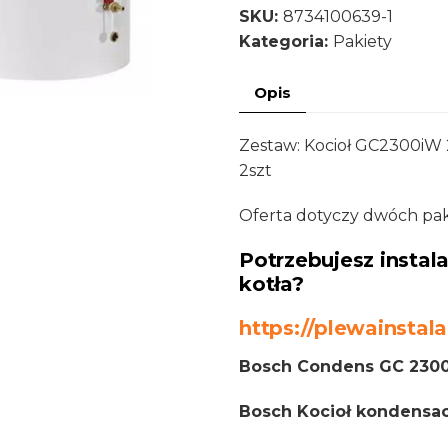
SKU:
8734100639-1
Kategoria:
Pakiety
Opis
Zestaw: Kocioł GC2300iW 2
2szt
Oferta dotyczy dwóch pa
Potrzebujesz insta
kotła?
https://plewainstala
Bosch Condens GC 230
Bosch Kocioł kondensac