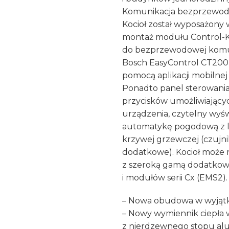
Komunikacja bezprzewo
Kocioł został wyposażony 
montaż modułu Control-
do bezprzewodowej komu
Bosch EasyControl CT200 
pomocą aplikacji mobilnej
Ponadto panel sterowania
przycisków umożliwiającyc
urządzenia, czytelny wyś
automatykę pogodową z l
krzywej grzewczej (czujn
dodatkowe). Kocioł może
z szeroką gamą dodatkow
i modułów serii Cx (EMS2).
– Nowa obudowa w wyjąt
– Nowy wymiennik ciepła
z nierdzewnego stopu a