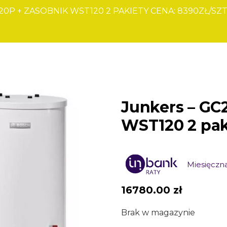
0P + ZASOBNIK WST120 2 PAKIETY CENA: 8390ZŁ/SZ
Junkers – GC
WST120 2 paki
Miesięczna
16780.00
zł
Brak w magazynie