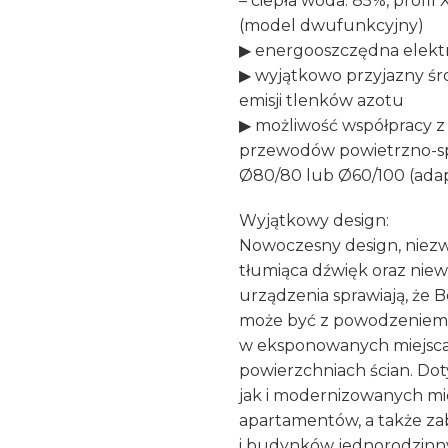
– ciepła woda: 85%, profil 
(model dwufunkcyjny)
▶ energooszczędna elektr
▶ wyjątkowo przyjazny śro
emisji tlenków azotu
▶ możliwość współpracy z
przewodów powietrzno-sp
Ø80/80 lub Ø60/100 (adap
Wyjątkowy design:
Nowoczesny design, niezw
tłumiąca dźwięk oraz niew
urządzenia sprawiają, że
może być z powodzenie
w eksponowanych miejsca
powierzchniach ścian. Do
jak i modernizowanych mi
apartamentów, a także z
i budynków jednorodzinn