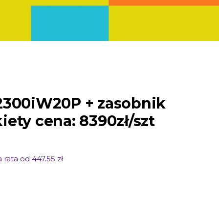
T
2300iW20P + zasobnik
ety cena: 8390zł/szt
 rata od 447.55 zł