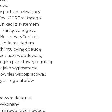
dowa
w port umożliwiający
Key K20RF służącego
nikacji z systemem
i zarządzanego za
 Bosch EasyControl.
 kotła ma siedem
h intuicyjną obsługę
wietlacz i wbudowaną
ogiką punktowej regulacji
ik jako wyposażenie
 również współpracować
ych regulatorów
kowym designie
 wykonany
luminiowo-krzemowego