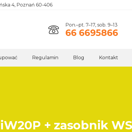
ańska 4, Poznań 60-406
Pon.–pt. 7–17, sob. 9–13
66 6695866
kupować
Regulamin
Blog
Kontakt
0iW20P + zasobnik W