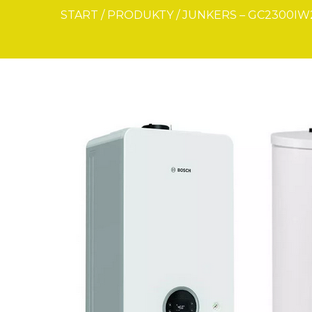
START
/
PRODUKTY
/
JUNKERS – GC2300IW2