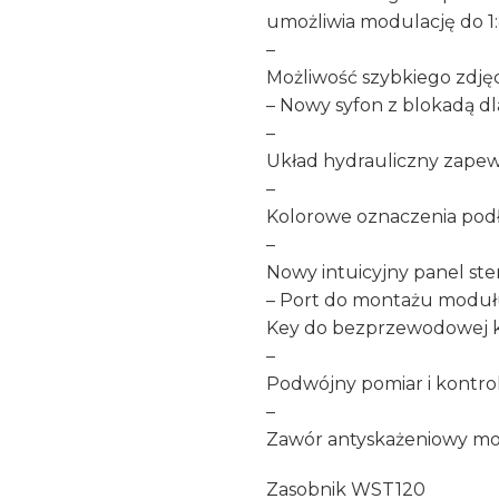
umożliwia modulację do 1:
–
Możliwość szybkiego zdję
– Nowy syfon z blokadą d
–
Układ hydrauliczny zapew
–
Kolorowe oznaczenia podł
–
Nowy intuicyjny panel st
– Port do montażu moduł
Key do bezprzewodowej k
–
Podwójny pomiar i kontro
–
Zawór antyskażeniowy m
Zasobnik WST120