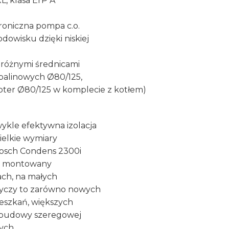
XL, klasa ErP A
oniczna pompa c.o.
dowisku dzięki niskiej
 różnymi średnicami
alinowych Ø80/125,
ter Ø80/125 w komplecie z kotłem)
ykle efektywna izolacja
ielkie wymiary
 Bosch Condens 2300i
m montowany
ch, na małych
tyczy to zarówno nowych
eszkań, większych
abudowy szeregowej
ych.