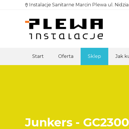
Instalacje Sanitarne Marcin Plewa ul. Nidzi
Start
Oferta
Sklep
Jak 
Junkers - GC230