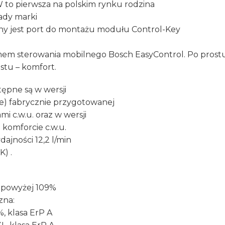
to pierwsza na polskim rynku rodzina
ady marki
y jest port do montażu modułu Control-Key
em sterowania mobilnego Bosch EasyControl. Po prost
tu – komfort.
ępne są w wersji
e) fabrycznie przygotowanej
i c.w.u. oraz w wersji
komforcie c.w.u.
dajności 12,2 l/min
) .
 powyżej 109%
zna:
, klasa ErP A