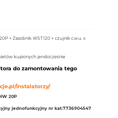
0P + Zasobnik WST120 + czujnik c.w.u. x
kietów kupionych jendocześnie
latora do zamontowania tego
cje.pl/instalatorzy/
0iW 20P
yjny jednofunkcyjny nr kat:7736904547