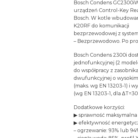
Bosch Condens GC2300iW 
urządzeń Control-Key Re
Bosch. W kotle wbudowan
K20RF do komunikacji
bezprzewodowej z system
– Bezprzewodowo. Po pros
Bosch Condens 2300i dost
jednofunkcyjnej (2 model
do współpracy z zasobnikam
dwufunkcyjnej o wysokim 
(maks. wg EN 13203-1) i wy
(wg EN 13203-1, dla ΔT=30K
Dodatkowe korzyści:
▶ sprawność maksymalna
▶ efektywność energetyc
– ogrzewanie: 93% lub 94%