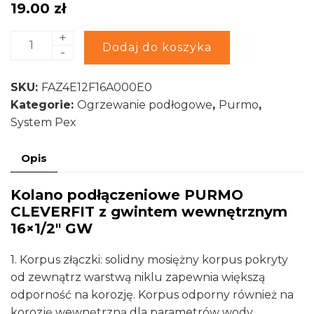
19.00
zł
+
ilość
Alternative:
Dodaj do koszyka
-
Kolano
podłączeniowe
SKU:
FAZ4E12F16A000E0
PURMO
Kategorie:
Ogrzewanie podłogowe
,
Purmo
,
CLEVERFIT
System Pex
z
gwintem
Opis
wewnętrznym
16x1/2"
Kolano podłączeniowe PURMO
GW
CLEVERFIT z gwintem wewnętrznym
16×1/2″ GW
1. Korpus złączki: solidny mosiężny korpus pokryty
od zewnątrz warstwą niklu zapewnia większą
odporność na korozję. Korpus odporny również na
korozję wewnętrzną dla parametrów wody