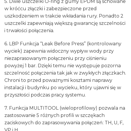
5. Dwie uszczelki O-ring z gumy EPDM są schowane
w króćcu złączki i zabezpieczone przed
uszkodzeniem w trakcie wkładania rury. Ponadto 2
uszczelki zapewniają większą gwarancję szczelności
i trwałości połączenia.
6. LBP Funkcja “Leak Before Press” (kontrolowany
wyciek) zapewnia widoczny wypływ wody przy
niezaprasowanym połączeniu przy ciśnieniu
powyżej 1 bar. Dzięki temu nie występuje pozorna
szczelność połączenia tak jak w zwykłych złączkach.
Chroni to przed poważnymi kosztami naprawy
instalacji i budynku po wycieku, który ujawni się w
przyszłości podczas pracy systemu.
7. Funkcja MULTITOOL (wieloprofilowy) pozwala na
zastosowanie 5 różnych profili w szczękach
zaciskowych do zaprasowywania połączeń: TH, U, F,
VP i H.