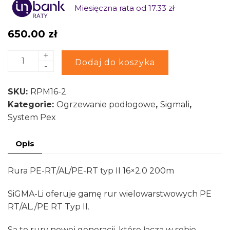
Miesięczna rata od 17.33 zł
650.00
zł
+
ilość
Alternative:
Dodaj do koszyka
-
Rura
PE-
SKU:
RPM16-2
RT/AL/PE-
Kategorie:
Ogrzewanie podłogowe
,
Sigmali
,
RT
System Pex
typ
II
Opis
16x2.0
200m
Rura PE-RT/AL/PE-RT typ II 16×2.0 200m
Sigma-
Li
SiGMA-Li oferuje gamę rur wielowarstwowych PE
RT/AL./PE RT Typ II.
Są to rury nowej generacji, które łączą w sobie