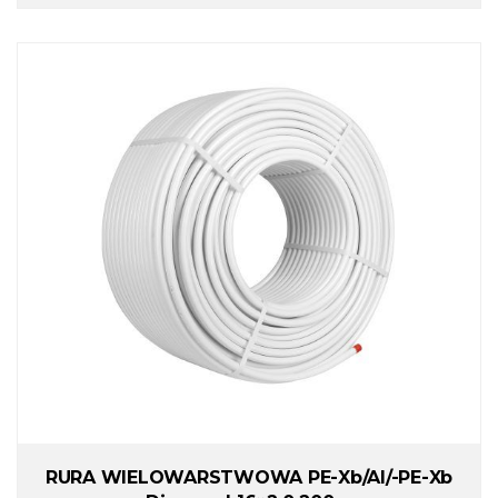
RURA WIELOWARSTWOWA PE-Xb/Al/-PE-Xb