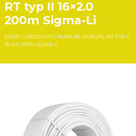
RT typ II 16×2.0
200m Sigma-Li
START
/
PRODUKTY
/
RURA PE-RT/AL/PE-RT TYP II
16×2.0 200M SIGMA-LI