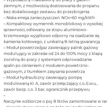
ziemnym, z możliwością dostosowania do propanu
bez dodatkowego zestawu do przezbrojenia
– Niska emisja zanieczyszczeń: NOx<60 mg/kWh
– Kompaktowy wymiennik monoblokowy o wysokiej
sprawności, odlewany ze stopu aluminiowo-
krzemowego wyjątkowo odporny na osadzanie się
kamienia kotłowego, z unikalną 8-letnią gwarancją
– Moduł powietrze/gaz zawierający palnik gazowy
modulujący w zakresie od 24 do 100% mocy z klapą
zwrotną do pracy z systemami odprowadzanie
spalin po ciśnieniem z modułem powietrzno-
gazowym, z tłumikiem zasysania powietrza
– Moduł hydrauliczny zawierający pompę
modulowaną kl. A, zawór przełączający c.o./c.w.u.,
zawór bezp. c.o. 3 bar, ogranicznik przepływu
–
Naczynie wzbiorcze o poj. 8 litrów zamontowane w ra