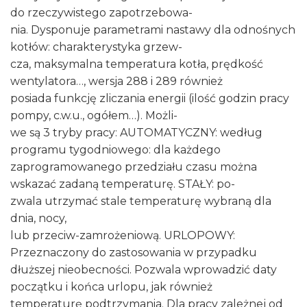
do rzeczywistego zapotrzebowa-
nia. Dysponuje parametrami nastawy dla odnośnych
kotłów: charakterystyka grzew-
cza, maksymalna temperatura kotła, prędkość
wentylatora…, wersja 288 i 289 również
posiada funkcję zliczania energii (ilość godzin pracy
pompy, c.w.u., ogółem…). Możli-
we są 3 tryby pracy: AUTOMATYCZNY: według
programu tygodniowego: dla każdego
zaprogramowanego przedziału czasu można
wskazać zadaną temperaturę. STAŁY: po-
zwala utrzymać stale temperaturę wybraną dla
dnia, nocy,
lub przeciw-zamrożeniową. URLOPOWY:
Przeznaczony do zastosowania w przypadku
dłuższej nieobecności. Pozwala wprowadzić daty
początku i końca urlopu, jak również
temperaturę podtrzymania. Dla pracy zależnej od