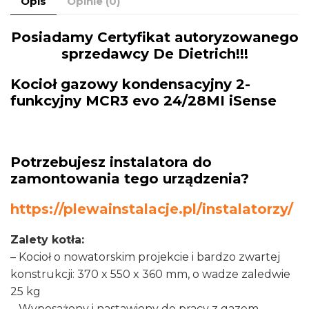
Opis
Opinie (0)
Posiadamy Certyfikat autoryzowanego
sprzedawcy De Dietrich!!!
Kocioł gazowy kondensacyjny 2-
funkcyjny MCR3 evo 24/28MI iSense
Potrzebujesz instalatora do
zamontowania tego urządzenia?
https://plewainstalacje.pl/instalatorzy/
Zalety kotła:
– Kocioł o nowatorskim projekcie i bardzo zwartej
konstrukcji: 370 x 550 x 360 mm, o wadze zaledwie
25 kg
– Wyposażony i nastawiony do pracy z gazem