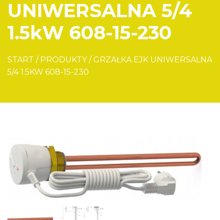
UNIWERSALNA 5/4
1.5kW 608-15-230
START
/
PRODUKTY
/
GRZAŁKA EJK UNIWERSALNA
5/4 1.5KW 608-15-230