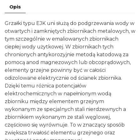
1.5kW
Opis
608-
15-
Grzałki typu EJK uni służą do podgrzewania wody w
230
otwartych i zamkniętych zbiornikach metalowych, w
tym szczególnie w emaliowanych zbiornikach
ciepłej wody użytkowej. W zbiornikach tych
chronionych antykorozyjnie metodą katodową za
pomocą anod magnezowych lub obcoprądowych,
elementy grzejne powinny być w całości
odizolowane elektrycznie od ścianek zbiornika.
Dzięki temu różnica potencjałów
elektrochemicznych w napełnionym wodą
zbiorniku między elementem grzejnym
wykonanym ze specjalnych stali nierdzewnych a
zbiornikiem wykonanym ze stali węglowej,
częściowo się wyrównuje. To w znaczący sposób
zwiększa trwałość elementu grzejnego oraz