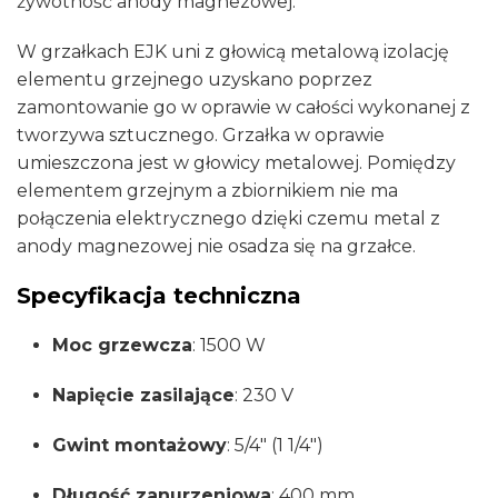
żywotność anody magnezowej.
W grzałkach EJK uni z głowicą metalową izolację
elementu grzejnego uzyskano poprzez
zamontowanie go w oprawie w całości wykonanej z
tworzywa sztucznego. Grzałka w oprawie
umieszczona jest w głowicy metalowej. Pomiędzy
elementem grzejnym a zbiornikiem nie ma
połączenia elektrycznego dzięki czemu metal z
anody magnezowej nie osadza się na grzałce.
Specyfikacja techniczna
Moc grzewcza
:
1500 W
Napięcie zasilające
:
230 V
Gwint montażowy
:
5/4″ (1 1/4″)
Długość zanurzeniowa
:
400 mm