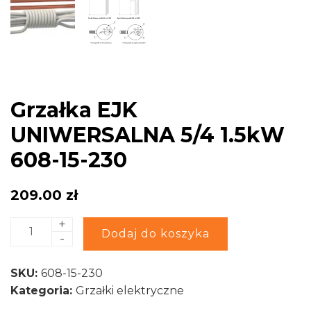
Grzałka EJK
UNIWERSALNA 5/4 1.5kW
608-15-230
209.00
zł
+
ilość
Alternative:
Dodaj do koszyka
-
Grzałka
EJK
SKU:
608-15-230
UNIWERSALNA
Kategoria:
Grzałki elektryczne
5/4