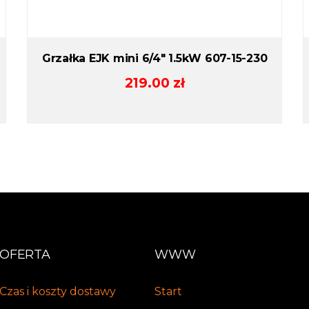
Grzałka EJK mini 6/4″ 1.5kW 607-15-230
219.00
zł
OFERTA
WWW
Czas i koszty dostawy
Start