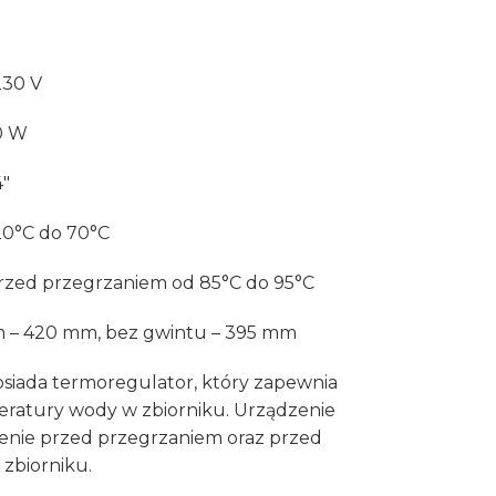
230 V
0 W
4″
20°C do 70°C
przed przegrzaniem od 85°C do 95°C
tem – 420 mm, bez gwintu – 395 mm
siada termoregulator, który zapewnia
ratury wody w zbiorniku. Urządzenie
zenie przed przegrzaniem oraz przed
zbiorniku.