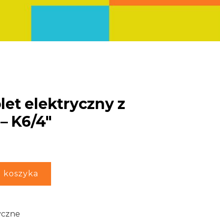
et elektryczny z
– K6/4″
 koszyka
yczne