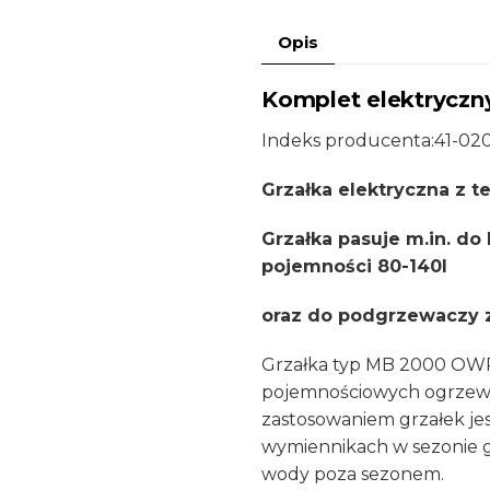
grzałką
Opis
2
kW
Komplet elektryczny
-
K6/4"
Indeks producenta:
41-02
Grzałka elektryczna z 
Grzałka pasuje m.in. d
pojemności 80-140l
oraz do podgrzewaczy z
Grzałka typ MB 2000 OWR
pojemnościowych ogrzewa
zastosowaniem grzałek j
wymiennikach w sezonie 
wody poza sezonem.