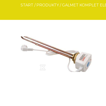
START
/
PRODUKTY
/
GALMET KOMPLET ELEK