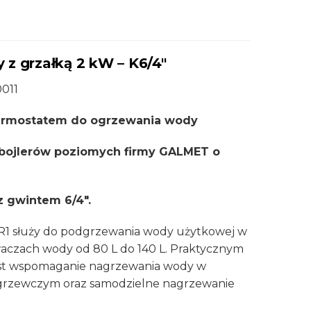
 z grzałką 2 kW – K6/4″
0011
termostatem do ogrzewania wody
o bojlerów poziomych firmy GALMET o
 gwintem 6/4″.
1 służy do podgrzewania wody użytkowej w
czach wody od 80 L do 140 L. Praktycznym
est wspomaganie nagrzewania wody w
grzewczym oraz samodzielne nagrzewanie