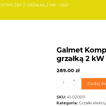
TRYCZNY Z GRZAŁKĄ 2 KW – K6/4″
Galmet Kompl
grzałką 2 kW 
289.00
zł
+
ilość
Alternative:
Dodaj do
-
Galmet
Komplet
SKU:
41-020011
elektryczny
Kategoria:
Grzałki elektr
z