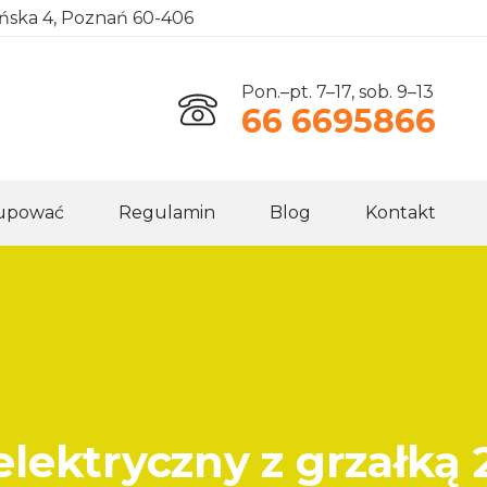
ańska 4, Poznań 60-406
Pon.–pt. 7–17, sob. 9–13
66 6695866
kupować
Regulamin
Blog
Kontakt
lektryczny z grzałką 