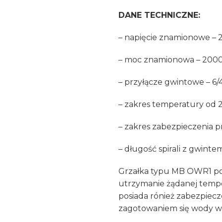
DANE TECHNICZNE:
– napięcie znamionowe – 
– moc znamionowa – 200
– przyłącze gwintowe – 6/
– zakres temperatury od 
– zakres zabezpieczenia 
– długość spirali z gwin
Grzałka typu MB OWR1 po
utrzymanie żądanej tempe
posiada rónież zabezpiec
zagotowaniem się wody w 