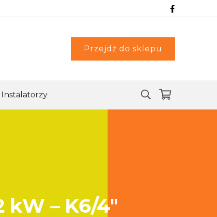
Przejdź do sklepu
Instalatorzy
2 kW – K6/4″