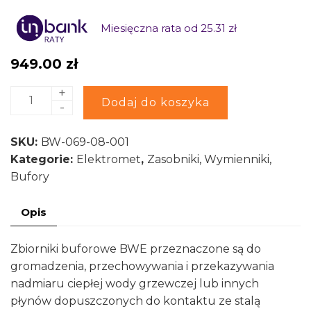
Miesięczna rata od 25.31 zł
949.00
zł
+
ilość
Alternative:
Dodaj do koszyka
-
Zbiornik
buforowy
SKU:
BW-069-08-001
wiszący
Kategorie:
Elektromet
,
Zasobniki, Wymienniki,
BWE
Bufory
80l
b/w
Opis
stal/ABS
do
Zbiorniki buforowe BWE przeznaczone są do
pomp
gromadzenia, przechowywania i przekazywania
ciepła
nadmiaru ciepłej wody grzewczej lub innych
z
płynów dopuszczonych do kontaktu ze stalą
gniazdem