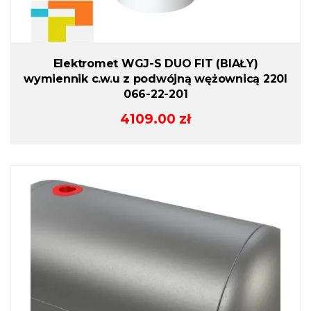
Elektromet WGJ-S DUO FIT (BIAŁY)
wymiennik c.w.u z podwójną wężownicą 220l
066-22-201
4109.00
zł