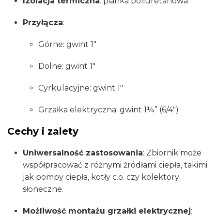
Izolacja termiczna
:
pianka poliuretanowa
Przyłącza
:
Górne: gwint 1″
Dolne: gwint 1″
Cyrkulacyjne: gwint 1″
Grzałka elektryczna: gwint 1¼” (6/4″)
​
Cechy i zalety
Uniwersalność zastosowania
: Zbiornik może
współpracować z różnymi źródłami ciepła, takimi
jak pompy ciepła, kotły c.o. czy kolektory
słoneczne.
Możliwość montażu grzałki elektrycznej
: