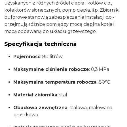
uzyskanych z różnych źródeł ciepła : kotłów c.o.,
na
kolektorów słonecznych, pomp ciepła, itp. Zbiorniki
grzałkę
buforowe stanowią zabezpieczenie instalacji c.o.-
6/4"
przejmują różnicę pomiędzy mocą cieplną kotła i
ELEKTROMET
mocą oddawaną do układu grzewczego.
BW-
069-
Specyfikacja techniczna
08-
001
Pojemność
:
80 litrów
Maksymalne ciśnienie robocze
:
0,3 MPa
Maksymalna temperatura robocza
:
80°C
Materiał zbiornika
:
stal
Obudowa zewnętrzna
:
stalowa, malowana
proszkowo