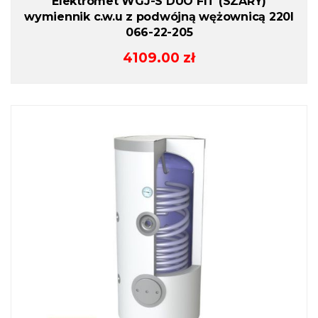
Elektromet WGJ-S DUO FIT (SZARY)
wymiennik c.w.u z podwójną wężownicą 220l
066-22-205
4109.00
zł