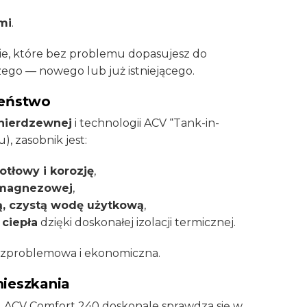
mi
.
ie, które bez problemu dopasujesz do
go — nowego lub już istniejącego.
zeństwo
 nierdzewnej
i technologii ACV “Tank-in-
), zasobnik jest:
otłowy i korozję
,
 magnezowej
,
ą, czystą wodę użytkową
,
 ciepła
dzięki doskonałej izolacji termicznej.
bezproblemowa i ekonomiczna.
mieszkania
, ACV Comfort 240 doskonale sprawdza się w