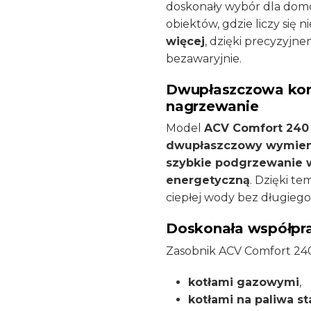
doskonały wybór dla domó
obiektów, gdzie liczy się 
więcej
, dzięki precyzyjne
bezawaryjnie.
Dwupłaszczowa kons
nagrzewanie
Model
ACV Comfort 240
dwupłaszczowy wymienn
szybkie podgrzewanie
energetyczną
. Dzięki t
ciepłej wody bez długiego 
Doskonała współpra
Zasobnik ACV Comfort 240 
kotłami gazowymi
,
kotłami na paliwa st