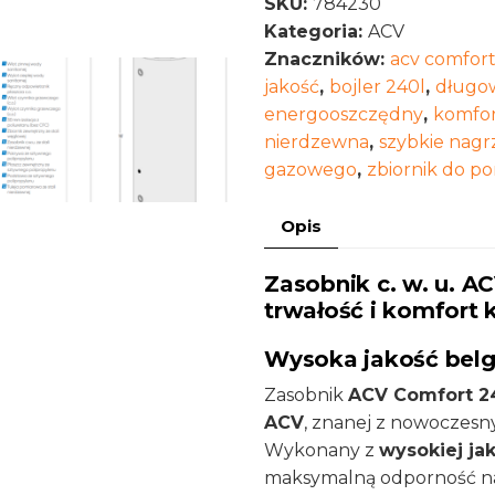
SKU:
784230
w.
Kategoria:
ACV
u.
Znaczników:
acv comfor
ACV
jakość
,
bojler 240l
,
długow
Comfort
energooszczędny
,
komfor
240
nierdzewna
,
szybkie nag
gazowego
,
zbiornik do p
Opis
Zasobnik c. w. u. A
trwałość i komfort 
Wysoka jakość belg
Zasobnik
ACV Comfort 2
ACV
, znanej z nowoczesn
Wykonany z
wysokiej jak
maksymalną odporność na 