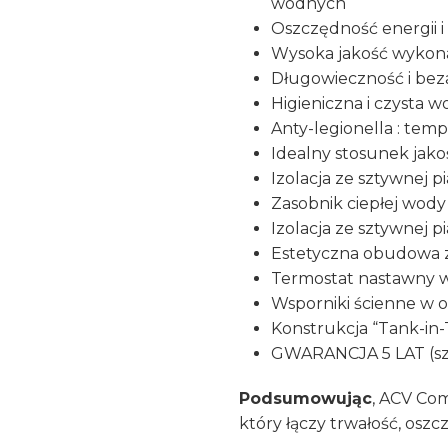
wodnych
Oszczędność energii 
Wysoka jakość wykonan
Długowieczność i bez
Higieniczna i czysta 
Anty-legionella : te
Idealny stosunek jako
Izolacja ze sztywnej p
Zasobnik ciepłej wody 
Izolacja ze sztywnej p
Estetyczna obudowa 
Termostat nastawny w
Wsporniki ścienne w 
Konstrukcja “Tank-in-
GWARANCJA 5 LAT (szc
Podsumowując
, ACV Co
który łączy trwałość, oszc