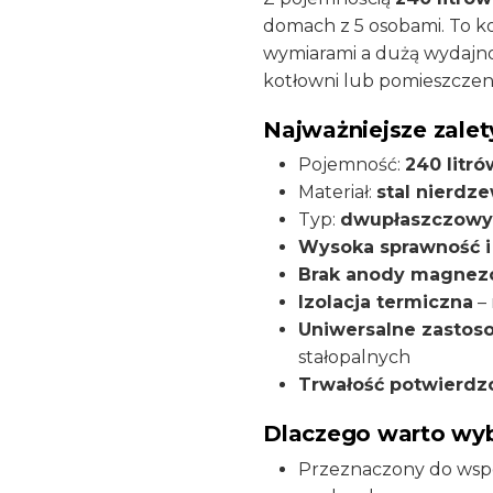
domach z 5 osobami. To
wymiarami a dużą wydajnośc
kotłowni lub pomieszczen
Najważniejsze zale
Pojemność:
240 litró
Materiał:
stal nierdz
Typ:
dwupłaszczowy
Wysoka sprawność i
Brak anody magnezo
Izolacja termiczna
– 
Uniwersalne zastos
stałopalnych
Trwałość potwierdz
Dlaczego warto wy
Przeznaczony do wspó