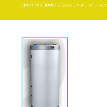
START
/
PRODUKTY
/
ZASOBNIK C. W. U. A