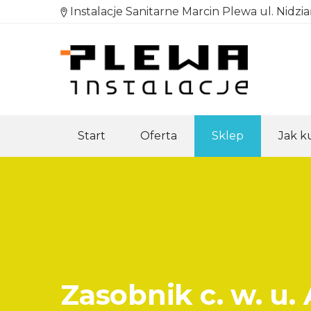
Instalacje Sanitarne Marcin Plewa ul. Nidzi
Start
Oferta
Sklep
Jak 
Zasobnik c. w. u