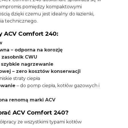
 kompromis pomiędzy kompaktowymi
ią dzięki czemu jest idealny do łazienki,
ia technicznego.
ty ACV Comfort 240:
w
ewna – odporna na korozję
 zasobnik CWU
 szybkie nagrzewanie
wej – zero kosztów konserwacji
niskie straty ciepła
owanie
– do pomp ciepła, kotłów gazowych i
ona renomą marki ACV
brać ACV Comfort 240?
łpracy ze wszystkimi typami kotłów