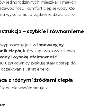
w jednorodzinnych, mieszkań i małych
niezawodność i komfort ciepłej wody.
Co
mu wykonaniu, urządzenie działa cicho i
trukcja – szybkie i równomierne
wyposażony jest w
innowacyjny
ik ciepła
, który zapewnia wyjątkowo
 wody
i
wysoką efektywność
emu użytkownicy zyskują stały dostęp do
oczekiwania i strat energii.
ca z różnymi źródłami ciepła
idealnie współpracuje z:
ałe
,