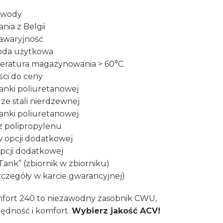
i wody
ia z Belgii
awaryjność
woda użytkowa
mperatura magazynowania > 60°C
ści do ceny
ianki poliuretanowej
ze stali nierdzewnej
ianki poliuretanowej
z polipropylenu
 opcji dodatkowej
opcji dodatkowej
Tank” (zbiornik w zbiorniku)
zegóły w karcie gwarancyjnej)
mfort 240 to niezawodny zasobnik CWU,
zędność i komfort.
Wybierz jakość ACV!