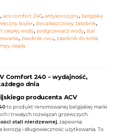
t
,
acv comfort 240
,
antykorozyjny
,
belgijska
ieczny bojler
,
dwupłaszczowy zasobnik
,
t ciepłej wody
,
podgrzewacz wody
,
stal
rzewanie
,
zasobnik cwu
,
zasobnik do kotła
ompy ciepła
CV Comfort 240 – wydajność,
każdego dnia
ijskiego producenta ACV
40
to produkt renomowanej belgijskiej marki
ych i trwałych rozwiązań grzewczych.
ości stali nierdzewnej
, zapewnia
korozję i długowieczność użytkowania. To