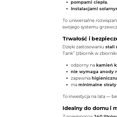
pompami ciepła
,
instalacjami solarny
To uniwersalne rozwiązan
swojego systemu grzewcze
Trwałość i bezpiec
Dzięki zastosowaniu
stali
Tank” (zbiornik w zbiorniku
odporny na
kamień k
nie wymaga anody
zapewnia
higieniczn
ma
minimalne straty
To inwestycja na lata — 
Idealny do domu i 
Z pojemnością
240 litrów