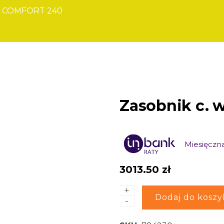
CV COMFORT 240
Zasobnik c. 
Miesięczna
3013.50
zł
+
ilość
Alternative:
Dodaj do koszy
-
Zasobnik
c.