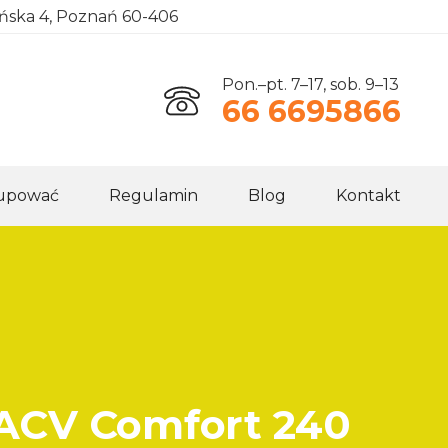
ańska 4, Poznań 60-406
Pon.–pt. 7–17, sob. 9–13
66 6695866
kupować
Regulamin
Blog
Kontakt
. ACV Comfort 240