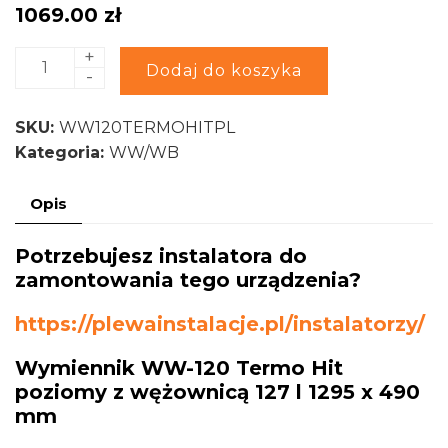
1069.00
zł
+
ilość
Alternative:
Dodaj do koszyka
-
Kospel
Wymiennik
SKU:
WW120TERMOHITPL
WW-
Kategoria:
WW/WB
120
Termo
Opis
Hit
poziomy
Potrzebujesz instalatora do
z
zamontowania tego urządzenia?
wężownicą
127
https://plewainstalacje.pl/instalatorzy/
l
Wymiennik WW-120 Termo Hit
poziomy z wężownicą 127 l 1295 x 490
mm