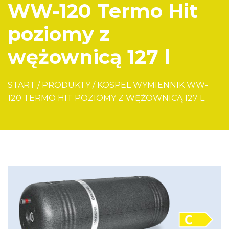
WW-120 Termo Hit
poziomy z
wężownicą 127 l
START
/
PRODUKTY
/
KOSPEL WYMIENNIK WW-
120 TERMO HIT POZIOMY Z WĘŻOWNICĄ 127 L