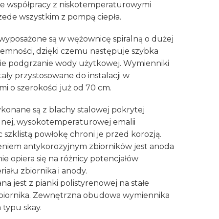
we współpracy z niskotemperaturowymi
rzede wszystkim z pompą ciepła.
yposażone są w wężownicę spiralną o dużej
jemności, dzięki czemu następuje szybka
kie podgrzanie wody użytkowej. Wymienniki
ły przystosowane do instalacji w
i o szerokości już od 70 cm.
konane są z blachy stalowej pokrytej
nej, wysokotemperaturowej emalii
 szklistą powłokę chroni je przed korozją.
iem antykorozyjnym zbiorników jest anoda
ie opiera się na różnicy potencjałów
ału zbiornika i anody.
a jest z pianki polistyrenowej na stałe
zbiornika. Zewnętrzna obudowa wymiennika
 typu skay.