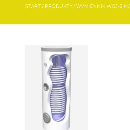
START
/
PRODUKTY
/
WYMIENNIK WGJ-S MA