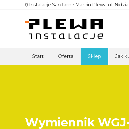
Instalacje Sanitarne Marcin Plewa ul. Nidzi
Start
Oferta
Sklep
Jak 
Wymiennik WGJ-S