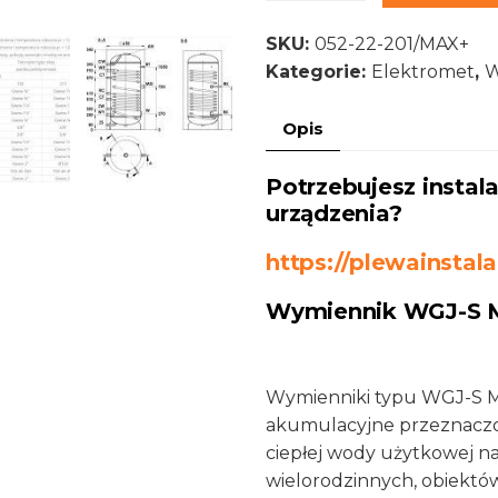
WGJ-
SKU:
052-22-201/MAX+
S
Kategorie:
Elektromet
,
W
MAX+
220l
Opis
Elektromet
Potrzebujesz insta
urządzenia?
https://plewainstala
Wymiennik WGJ-S 
Wymienniki typu WGJ-S M
akumulacyjne przeznaczo
ciepłej wody użytkowej n
wielorodzinnych, obiektó