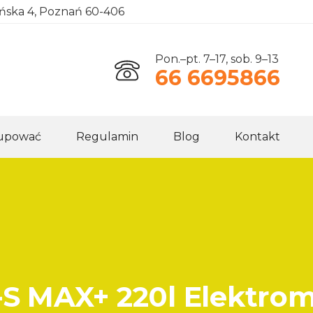
ańska 4, Poznań 60-406
Pon.–pt. 7–17, sob. 9–13
66 6695866
kupować
Regulamin
Blog
Kontakt
 MAX+ 220l Elektro