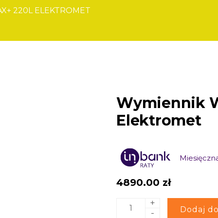
X+ 220L ELEKTROMET
Wymiennik W
Elektromet
Miesięczna
4890.00
zł
+
ilość
Alternative:
Dodaj do
-
Wymiennik