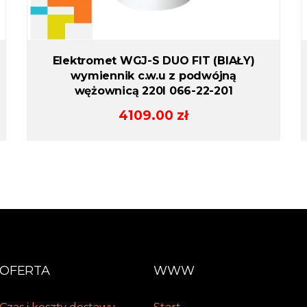
Elektromet WGJ-S DUO FIT (BIAŁY)
wymiennik c.w.u z podwójną
wężownicą 220l 066-22-201
4109.00
zł
OFERTA
WWW