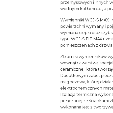
przemysłowych i innych 
wodnymi kotłami c.o., a p
Wymienniki WGJ-S MAX+ w
powierzchni wymiany i po
wymiana ciepła oraz szyb
typu WGJ-S FIT MAX+ zosta
pomieszczeniach z drzwiam
Zbiorniki wymienników wy
wewnątrz warstwą specjal
ceramicznej, która tworząc
Dodatkowym zabezpieczen
magnezowa, której działan
elektrochemicznych materi
Izolacja termiczna wykonan
połączonej ze ściankami 
wykonana jest z tworzywa