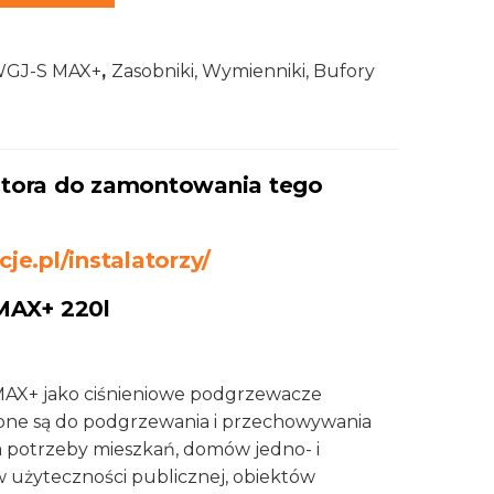
GJ-S MAX+
,
Zasobniki, Wymienniki, Bufory
latora do zamontowania tego
cje.pl/instalatorzy/
MAX+ 220l
AX+ jako ciśnieniowe podgrzewacze
ne są do podgrzewania i przechowywania
a potrzeby mieszkań, domów jedno- i
w użyteczności publicznej, obiektów