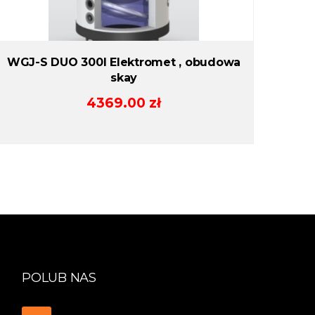
WGJ-S DUO 300l Elektromet , obudowa
skay
4369.00
zł
POLUB NAS