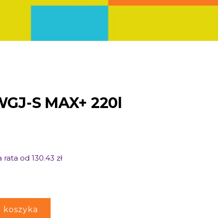
GJ-S MAX+ 220l
 rata od 130.43 zł
 koszyka