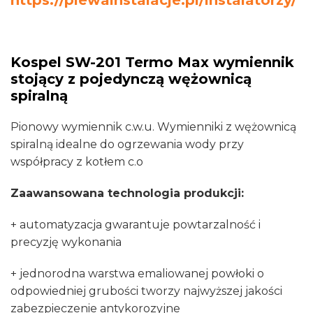
https://plewainstalacje.pl/instalatorzy/
spiralną
Kospel SW-201 Termo Max wymiennik
stojący z pojedynczą wężownicą
spiralną
Pionowy wymiennik c.w.u. Wymienniki z wężownicą
spiralną idealne do ogrzewania wody przy
współpracy z kotłem c.o
Zaawansowana technologia produkcji
:
+ automatyzacja gwarantuje powtarzalność i
precyzję wykonania
+ jednorodna warstwa emaliowanej powłoki o
odpowiedniej grubości tworzy najwyższej jakości
zabezpieczenie antykorozyjne