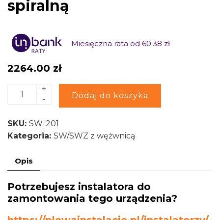
spiralną
Miesięczna rata od 60.38 zł
2264.00
zł
+
ilość
Alternative:
Dodaj do koszyka
-
Kospel
SW-
SKU:
SW-201
201
Kategoria:
SW/SWZ z wężwnicą
Termo
Max
Opis
wymiennik
stojący
Potrzebujesz instalatora do
z
zamontowania tego urządzenia?
pojedynczą
wężownicą