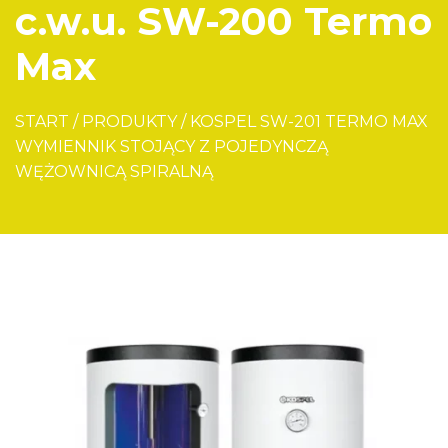
c.w.u. SW-200 Termo
Max
START
/
PRODUKTY
/
KOSPEL SW-201 TERMO MAX
WYMIENNIK STOJĄCY Z POJEDYNCZĄ
WĘŻOWNICĄ SPIRALNĄ