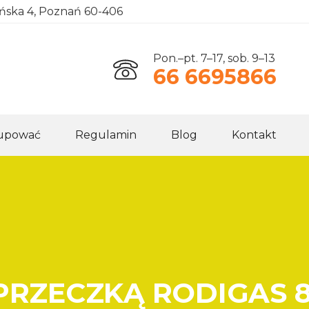
ańska 4, Poznań 60-406
Pon.–pt. 7–17, sob. 9–13
66 6695866
kupować
Regulamin
Blog
Kontakt
PRZECZKĄ RODIGAS 