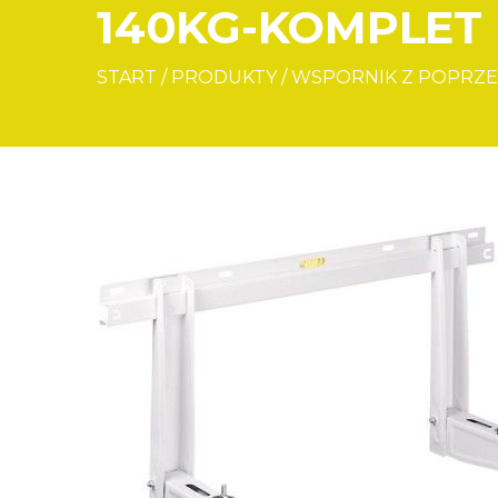
140KG-KOMPLET
START
/
PRODUKTY
/
WSPORNIK Z POPRZE