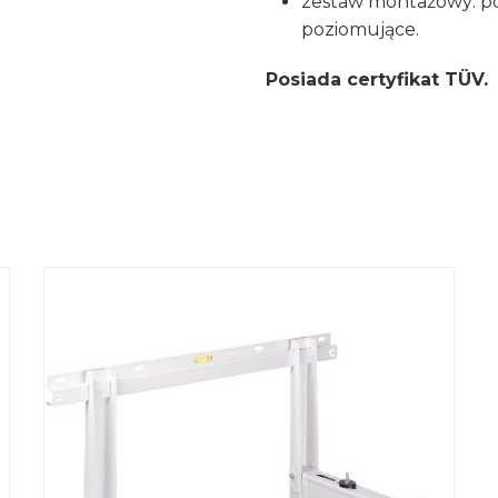
zestaw montażowy: p
poziomujące.
Posiada certyfikat TÜV.