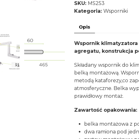
SKU:
MS253
POPRZECZKĄ
Kategoria:
Wsporniki
RODIGAS
800X465
Opis
DO
140KG-
Wspornik klimatyzatora
KOMPLET
agregatu, konstrukcja 
Składany wspornik do klim
belką montażową. Wsporn
metodą kataforezy,co za
atmosferyczne. Belka wypo
prawidłowy montaż.
Zawartość opakowania:
belka montażowa z po
dwa ramiona pod jedn