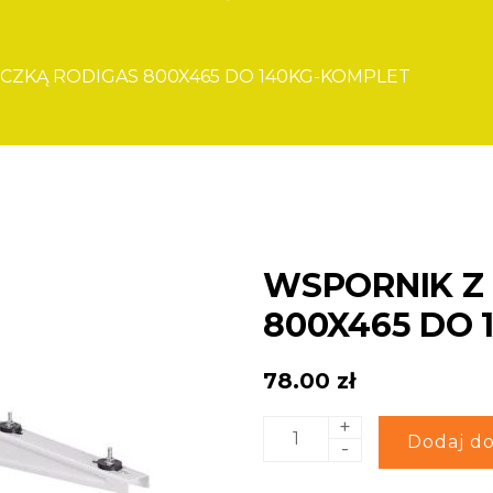
CZKĄ RODIGAS 800X465 DO 140KG-KOMPLET
WSPORNIK Z
800X465 DO
78.00
zł
+
ilość
Alternative:
Dodaj do
-
WSPORNIK
Z