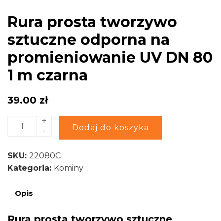
Rura prosta tworzywo
sztuczne odporna na
promieniowanie UV DN 80
1 m czarna
39.00
zł
+
ilość
Alternative:
Dodaj do koszyka
-
Rura
prosta
SKU:
22080C
tworzywo
Kategoria:
Kominy
sztuczne
odporna
Opis
na
promieniowanie
Rura prosta tworzywo sztuczne
UV