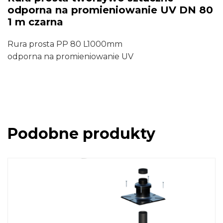
odporna na promieniowanie UV DN 80
DN
1 m czarna
80
1
Rura prosta PP 80 L1000mm
m
odporna na promieniowanie UV
czarna
Podobne produkty