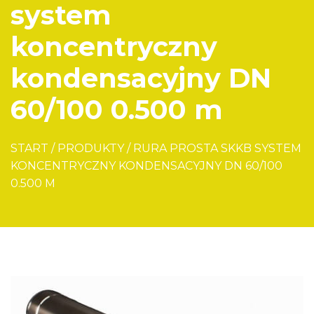
system
koncentryczny
kondensacyjny DN
60/100 0.500 m
START
/
PRODUKTY
/
RURA PROSTA SKKB SYSTEM
KONCENTRYCZNY KONDENSACYJNY DN 60/100
0.500 M