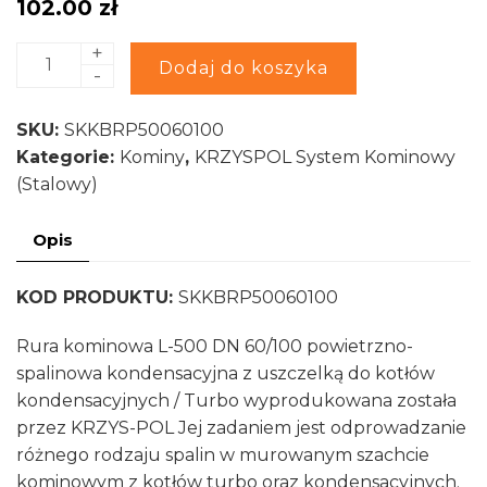
102.00
zł
+
ilość
Alternative:
Dodaj do koszyka
-
Rura
prosta
SKU:
SKKBRP50060100
SKKB
Kategorie:
Kominy
,
KRZYSPOL System Kominowy
system
(Stalowy)
koncentryczny
kondensacyjny
Opis
DN
60/100
KOD PRODUKTU:
SKKBRP50060100
0.500
m
Rura kominowa L-500 DN 60/100 powietrzno-
spalinowa kondensacyjna z uszczelką do kotłów
kondensacyjnych / Turbo wyprodukowana została
przez KRZYS-POL Jej zadaniem jest odprowadzanie
różnego rodzaju spalin w murowanym szachcie
kominowym z kotłów turbo oraz kondensacyjnych.