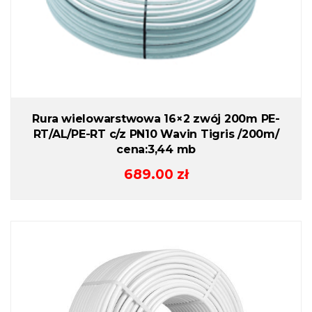
Rura wielowarstwowa 16×2 zwój 200m PE-
RT/AL/PE-RT c/z PN10 Wavin Tigris /200m/
cena:3,44 mb
689.00
zł