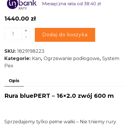
Miesięczna rata od 38.40 zł
1440.00
zł
+
ilość
Alternative:
Dodaj do koszyka
-
Rura
bluePERT
SKU:
1829198223
-
Kategorie:
Kan
,
Ogrzewanie podłogowe
,
System
16x2.0
Pex
zwój
600
Opis
m
Kan-
Rura bluePERT – 16×2.0 zwój 600 m
therm
Sprzedajemy tylko pełne wałki – Nie tniemy rury.