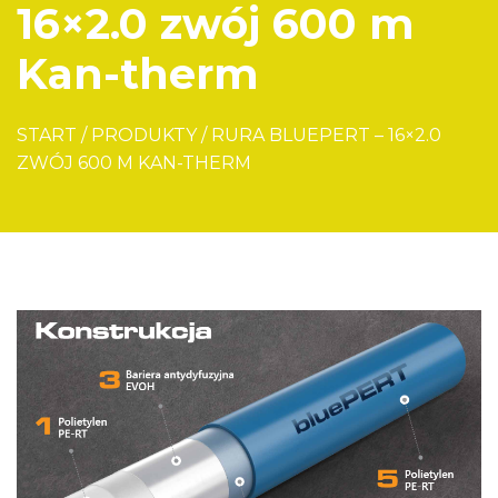
16×2.0 zwój 600 m
Kan-therm
START
/
PRODUKTY
/
RURA BLUEPERT – 16×2.0
ZWÓJ 600 M KAN-THERM