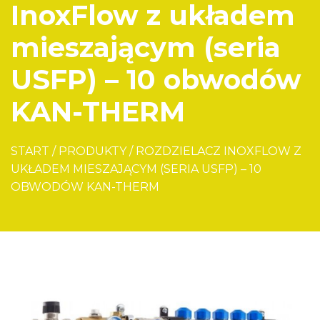
InoxFlow z układem
mieszającym (seria
USFP) – 10 obwodów
KAN-THERM
START
/
PRODUKTY
/
ROZDZIELACZ INOXFLOW Z
UKŁADEM MIESZAJĄCYM (SERIA USFP) – 10
OBWODÓW KAN-THERM