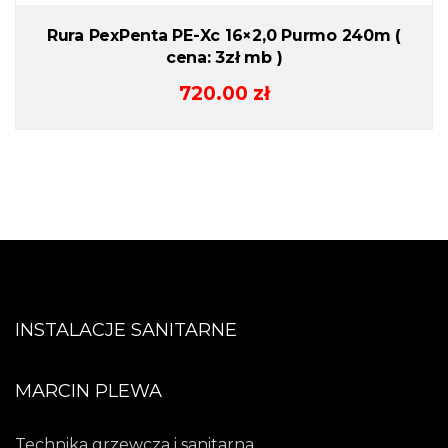
Rura PexPenta PE-Xc 16×2,0 Purmo 240m (
cena: 3zł mb )
720.00
zł
INSTALACJE SANITARNE
MARCIN PLEWA
Technika grzewcza i sanitarna