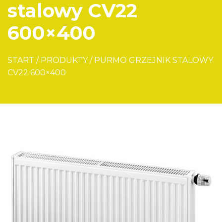
stalowy CV22
600×400
START
/
PRODUKTY
/
PURMO GRZEJNIK STALOWY
CV22 600×400