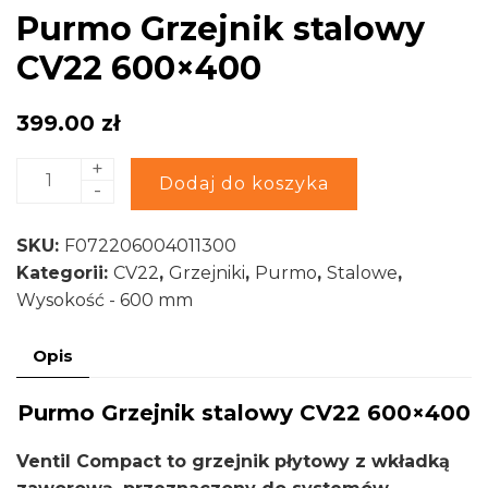
Purmo Grzejnik stalowy
CV22 600×400
399.00
zł
+
ilość
Alternative:
Dodaj do koszyka
-
Purmo
Grzejnik
SKU:
F072206004011300
stalowy
Kategorii:
CV22
,
Grzejniki
,
Purmo
,
Stalowe
,
CV22
Wysokość - 600 mm
600x400
Opis
Purmo Grzejnik stalowy CV22 600×400
Ventil Compact to grzejnik płytowy z wkładką