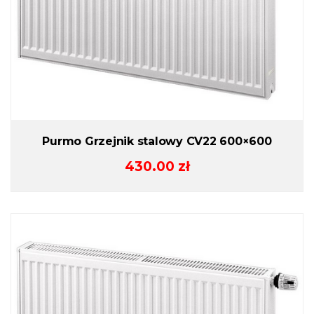
Purmo Grzejnik stalowy CV22 600×600
430.00
zł