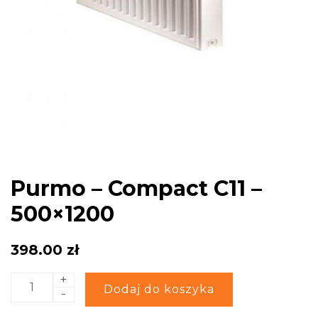
Purmo – Compact C11 –
500×1200
398.00
zł
+
ilość
Alternative:
Dodaj do koszyka
-
Purmo
-