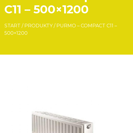
C11 – 500×1200
START
/
PRODUKTY
/
PURMO – COMPACT C11 –
500×1200