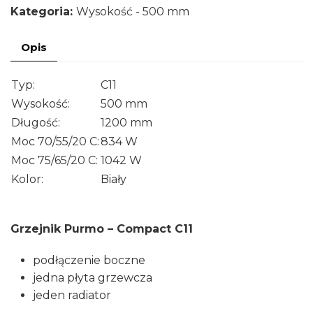
Kategoria:
Wysokość - 500 mm
Compact
C11
Opis
-
500x1200
Typ:
C11
Wysokość:
500 mm
Długość:
1200 mm
Moc 70/55/20 C:
834 W
Moc 75/65/20 C:
1042 W
Kolor:
Biały
Grzejnik Purmo – Compact C11
podłączenie boczne
jedna płyta grzewcza
jeden radiator