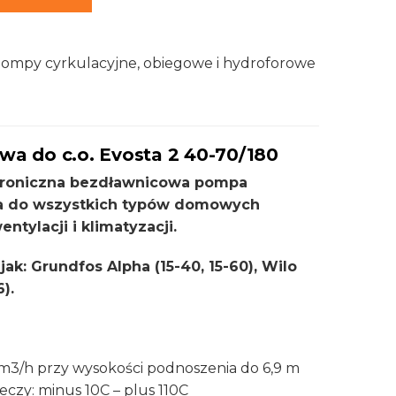
ompy cyrkulacyjne, obiegowe i hydroforowe
a do c.o. Evosta 2 40-70/180
troniczna bezdławnicowa pompa
a do wszystkich typów domowych
ntylacji i klimatyzacji.
ak: Grundfos Alpha (15-40, 15-60), Wilo
).
,6 m3/h przy wysokości podnoszenia do 6,9 m
eczy: minus 10C – plus 110C