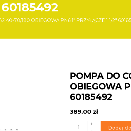
 60185492
 40-70/180 OBIEGOWA PN6 1″ PRZYŁĄCZE 1 1/2″ 6018
POMPA DO CO
OBIEGOWA PN6
60185492
389.00
zł
+
ilość
Alternative:
Dodaj do
-