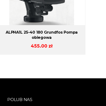
ALPHA1L 25-40 180 Grundfos Pompa
obiegowa
455.00
zł
POLUB NAS