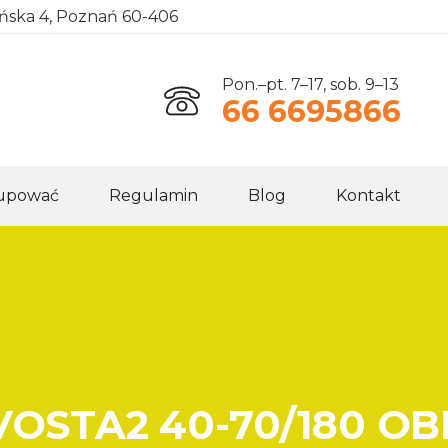
ańska 4, Poznań 60-406
Pon.–pt. 7–17, sob. 9–13
66 6695866
kupować
Regulamin
Blog
Kontakt
OSTA2 40-70/180 OB