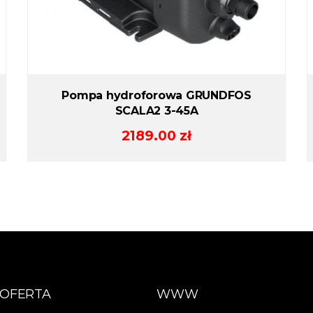
Pompa hydroforowa GRUNDFOS
SCALA2 3-45A
2189.00
zł
OFERTA
WWW