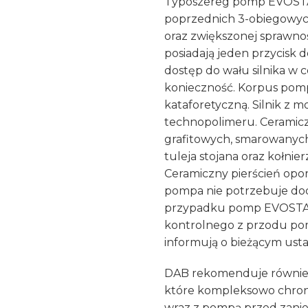
Typoszereg pomp EVOSTA 
poprzednich 3-obiegowy
oraz zwiększonej sprawno
posiadają jeden przycisk
dostęp do wału silnika w 
konieczność. Korpus pomp
kataforetyczną. Silnik z mo
technopolimeru. Ceramicz
grafitowych, smarowanych
tuleja stojana oraz kołni
Ceramiczny pierścień oporo
pompa nie potrzebuje do
przypadku pomp EVOSTA 
kontrolnego z przodu po
informują o bieżącym usta
DAB rekomenduje również
które kompleksowo chronią
wraz z pompą przed zani