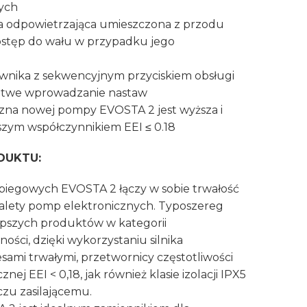
zych
ba odpowietrzająca umieszczona z przodu
stęp do wału w przypadku jego
ownika z sekwencyjnym przyciskiem obsługi
 łatwe wprowadzanie nastaw
na nowej pompy EVOSTA 2 jest wyższa i
ższym współczynnikiem EEI ≤ 0.18
DUKTU:
iegowych EVOSTA 2 łączy w sobie trwałość
alety pomp elektronicznych. Typoszereg
epszych produktów w kategorii
ości, dzięki wykorzystaniu silnika
ami trwałymi, przetwornicy częstotliwości
ej EEI < 0,18, jak również klasie izolacji IPX5
zu zasilającemu.