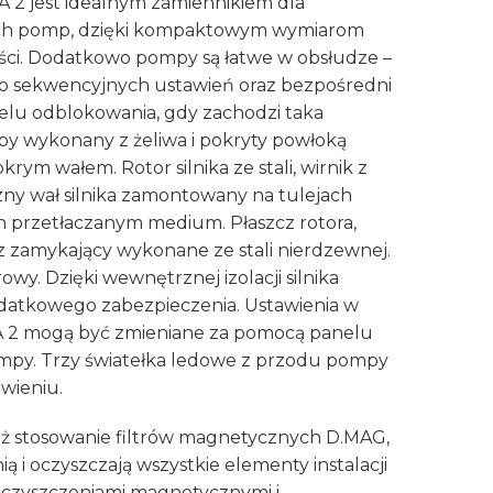
2 jest idealnym zamiennikiem dla
ch pomp, dzięki kompaktowym wymiarom
ści. Dodatkowo pompy są łatwe w obsłudze –
 do sekwencyjnych ustawień oraz bezpośredni
celu odblokowania, gdy zachodzi taka
y wykonany z żeliwa i pokryty powłoką
krym wałem. Rotor silnika ze stali, wirnik z
ny wał silnika zamontowany na tulejach
 przetłaczanym medium. Płaszcz rotora,
erz zamykający wykonane ze stali nierdzewnej.
wy. Dzięki wewnętrznej izolacji silnika
datkowego zabezpieczenia. Ustawienia w
2 mogą być zmieniane za pomocą panelu
mpy. Trzy światełka ledowe z przodu pompy
wieniu.
 stosowanie filtrów magnetycznych D.MAG,
 i oczyszczają wszystkie elementy instalacji
eczyszczeniami magnetycznymi i