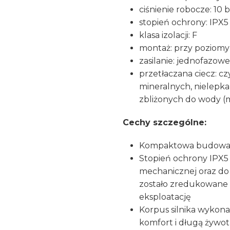
ciśnienie robocze: 10 
stopień ochrony: IPX5
klasa izolacji: F
montaż: przy poziomym
zasilanie: jednofazow
przetłaczana ciecz: czy
mineralnych, nielepka
zbliżonych do wody (m
Cechy szczególne:
Kompaktowa budow
Stopień ochrony IPX5 
mechanicznej oraz do 
zostało zredukowane
eksploatację
Korpus silnika wykona
komfort i długą żywo