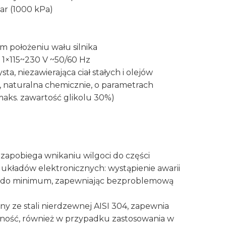
bar (1000 kPa)
 położeniu wału silnika
e 1×115~230 V ~50/60 Hz
sta, niezawierająca ciał stałych i olejów
, naturalna chemicznie, o parametrach
aks. zawartość glikolu 30%)
a
zapobiega wnikaniu wilgoci do części
układów elektronicznych: wystąpienie awarii
 do minimum, zapewniając bezproblemową
ny ze stali nierdzewnej AISI 304, zapewnia
tność, również w przypadku zastosowania w