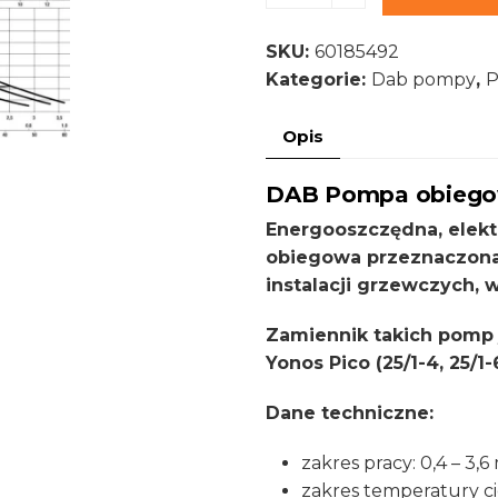
POMPA
DO
SKU:
60185492
CO
Kategorie:
Dab pompy
,
P
EVOSTA2
40-
Opis
70/180
OBIEGOWA
DAB Pompa obiegow
PN6
1"
Energooszczędna, elek
PRZYŁĄCZE
obiegowa przeznaczon
1
instalacji grzewczych, we
1/2"
Zamiennik takich pomp j
60185492
Yonos Pico (25/1-4, 25/1-6
Dane techniczne:
zakres pracy: 0,4 – 3
zakres temperatury ci