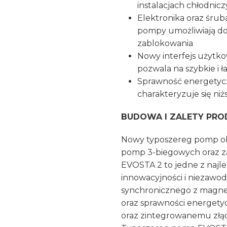
instalacjach chłodnic
Elektronika oraz śru
pompy umożliwiają do
zablokowania
Nowy interfejs użytk
pozwala na szybkie i
Sprawność energetycz
charakteryzuje się ni
BUDOWA I ZALETY PRO
Nowy typoszereg pomp ob
pomp 3-biegowych oraz z
EVOSTA 2 to jedne z najl
innowacyjności i niezawodn
synchronicznego z magnes
oraz sprawności energetyczn
oraz zintegrowanemu złąc