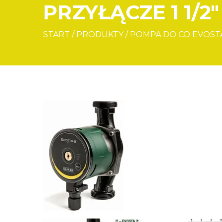
PRZYŁĄCZE 1 1/2″
START
/
PRODUKTY
/
POMPA DO CO EVOSTA2