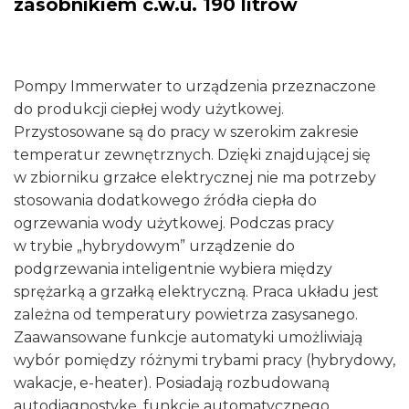
zasobnikiem c.w.u. 190 litrów
wbudowanym
emaliowanym
zasobnikiem
Pompy Immerwater to urządzenia przeznaczone
c.w.u.
do produkcji ciepłej wody użytkowej.
190
Przystosowane są do pracy w szerokim zakresie
litrów
temperatur zewnętrznych. Dzięki znajdującej się
w zbiorniku grzałce elektrycznej nie ma potrzeby
stosowania dodatkowego źródła ciepła do
ogrzewania wody użytkowej. Podczas pracy
w trybie „hybrydowym” urządzenie do
podgrzewania inteligentnie wybiera między
sprężarką a grzałką elektryczną. Praca układu jest
zależna od temperatury powietrza zasysanego.
Zaawansowane funkcje automatyki umożliwiają
wybór pomiędzy różnymi trybami pracy (hybrydowy,
wakacje, e-heater). Posiadają rozbudowaną
autodiagnostykę, funkcję automatycznego