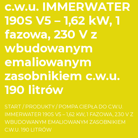
c.w.u. IMMERWATER
190S V5 – 1,62 kW, 1
fazowa, 230 V z
wbudowanym
emaliowanym
zasobnikiem c.w.u.
190 litrów
START
/
PRODUKTY
/
POMPA CIEPŁA DO C.W.U.
IMMERWATER 190S V5 – 1,62 KW, 1 FAZOWA, 230 V Z
WBUDOWANYM EMALIOWANYM ZASOBNIKIEM
C.W.U. 190 LITRÓW