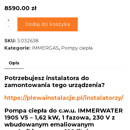
8590.00
zł
+
ilość
Alternative:
Dodaj do koszyka
-
Pompa
ciepła
SKU:
3.032638
do
Kategorie:
IMMERGAS
,
Pompy ciepła
c.w.u.
IMMERWATER
Opis
190S
V5
Potrzebujesz instalatora do
-
zamontowania tego urządzenia?
1,62
kW,
https://plewainstalacje.pl/instalatorzy/
1
fazowa,
Pompa ciepła do c.w.u. IMMERWATER
230
190S V5 – 1,62 kW, 1 fazowa, 230 V z
V
wbudowanym emaliowanym
z