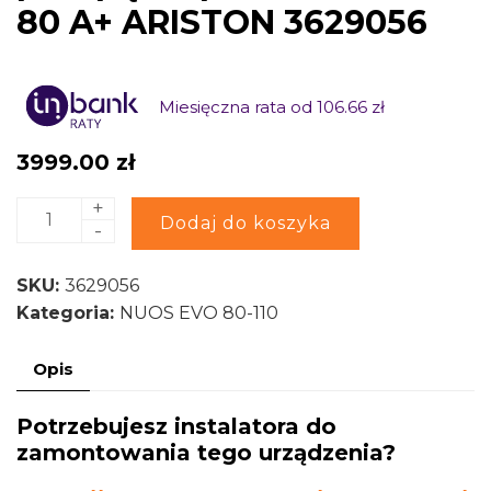
80 A+ ARISTON 3629056
Miesięczna rata od 106.66 zł
3999.00
zł
+
ilość
Alternative:
Dodaj do koszyka
-
Podgrzewacz
wody
SKU:
3629056
z
Kategoria:
NUOS EVO 80-110
pompą
ciepła
Opis
NUOS
EVO
Potrzebujesz instalatora do
80
zamontowania tego urządzenia?
A+
ARISTON