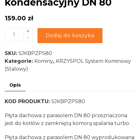
kondensacyjny DN 80
159.00
zł
+
ilość
Alternative:
Dodaj do koszyka
-
Płyta
dachowa
SKU:
SJKBPZPS80
z
Kategorie:
Kominy
,
KRZYSPOL System Kominowy
parasolem
(Stalowy)
SJKB
system
Opis
jednościenny
kondensacyjny
KOD PRODUKTU:
SJKBPZPS80
DN
80
Płyta dachowa z parasolem DN 80 przeznaczona
jest do kotłów z zamkniętą komorą spalania turbo.
Płyta dachowa z parasolem DN 80 wyprodukowana