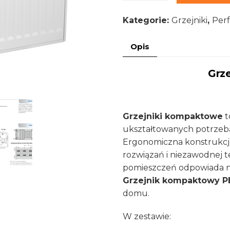
Grzejnik
Kategorie:
Grzejniki
,
Per
stalowy
C22
Opis
600x1100
Grz
Grzejniki kompaktowe
t
ukształtowanych potrzebą 
Ergonomiczna konstrukcj
rozwiązań i niezawodnej te
pomieszczeń odpowiada n
Grzejnik kompaktowy P
domu.
W zestawie: