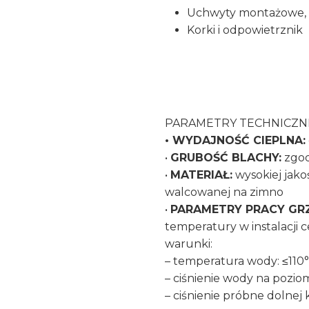
Uchwyty montażowe,
Korki i odpowietrznik
PARAMETRY TECHNICZN
• WYDAJNOŚĆ CIEPLNA:
•
GRUBOŚĆ BLACHY:
zgod
•
MATERIAŁ:
wysokiej jako
walcowanej na zimno
•
PARAMETRY PRACY GRZ
temperatury w instalacji 
warunki:
– temperatura wody: ≤110
– ciśnienie wody na poziom
– ciśnienie próbne dolnej 