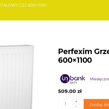
STALOWY C22 600×1100
Perfexim Grz
600×1100
Miesięczna
509.00
zł
+
ilość
Alternative:
Dodaj do
-
Perfexim