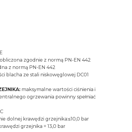
E
obliczona zgodnie z normą PN-EN 442
na z normą PN-EN 442
ści blacha ze stali niskowęglowej DC01
EJNIKA:
maksymalne wartości ciśnienia i
centralnego ogrzewania powinny spełniać
°C
ie dolnej krawędzi grzejnika:≤10,0 bar
krawędzi grzejnika = 13,0 bar