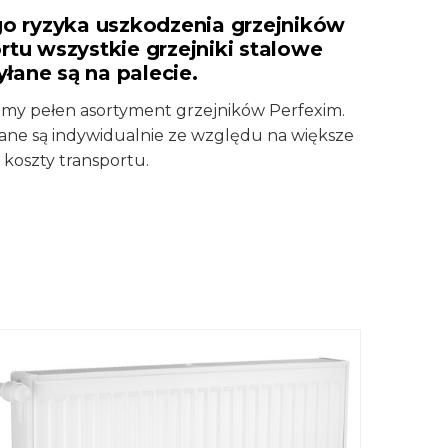
o ryzyka uszkodzenia grzejników
rtu wszystkie grzejniki stalowe
łane są na palecie.
damy pełen asortyment grzejników Perfexim.
iane są indywidualnie ze względu na większe
koszty transportu.