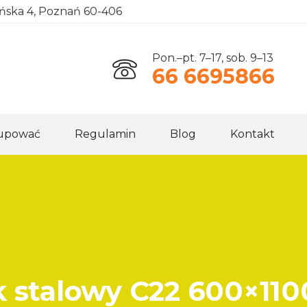
ańska 4, Poznań 60-406
Pon.–pt. 7–17, sob. 9–13
66 6695866
kupować
Regulamin
Blog
Kontakt
k stalowy C22 600×110