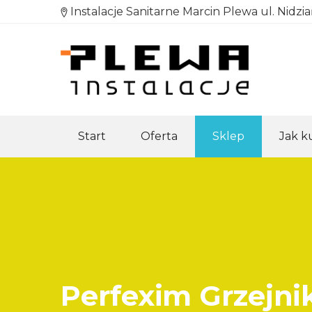
Instalacje Sanitarne Marcin Plewa ul. Nidzi
Start
Oferta
Sklep
Jak 
Perfexim Grzejni