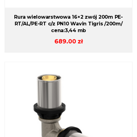
Rura wielowarstwowa 16×2 zwój 200m PE-
RT/AL/PE-RT c/z PN10 Wavin Tigris /200m/
cena:3,44 mb
689.00
zł