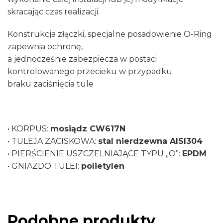
skracając czas realizacji.
Konstrukcja złączki, specjalne posadowienie O-Ring
zapewnia ochronę,
a jednocześnie zabezpiecza w postaci
kontrolowanego przecieku w przypadku
braku zaciśnięcia tule
• KORPUS:
mosiądz CW617N
• TULEJA ZACISKOWA:
stal nierdzewna AISI304
• PIERŚCIENIE USZCZELNIAJĄCE TYPU „O”:
EPDM
• GNIAZDO TULEI:
polietylen
Podobne produkty