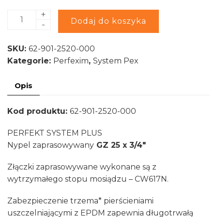
+
ilość
Alternative:
Dodaj do koszyka
-
PERFEKT
SYSTEM
SKU:
62-901-2520-000
PLUS
Kategorie:
Perfexim
,
System Pex
Nypel
zaprasowywany
Opis
GZ
25
Kod produktu:
62-901-2520-000
x
3/4"
PERFEKT SYSTEM PLUS
Nypel zaprasowywany
GZ 25 x 3/4″
Złączki zaprasowywane wykonane są z
wytrzymałego stopu mosiądzu – CW617N.
Zabezpieczenie trzema* pierścieniami
uszczelniającymi z EPDM zapewnia długotrwałą