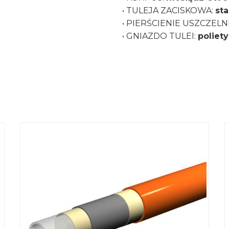
• TULEJA ZACISKOWA:
st
• PIERŚCIENIE USZCZELN
• GNIAZDO TULEI:
poliety