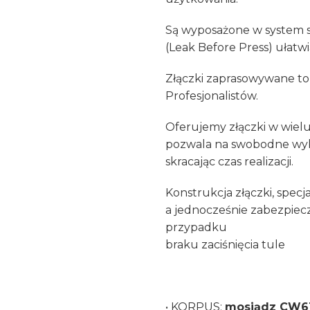
Są wyposażone w system sy
(Leak Before Press) ułatw
Złączki zaprasowywane to 
Profesjonalistów.
Oferujemy złączki w wiel
pozwala na swobodne wykon
skracając czas realizacji.
Konstrukcja złączki, spec
a jednocześnie zabezpiec
przypadku
braku zaciśnięcia tule
• KORPUS:
mosiądz CW6