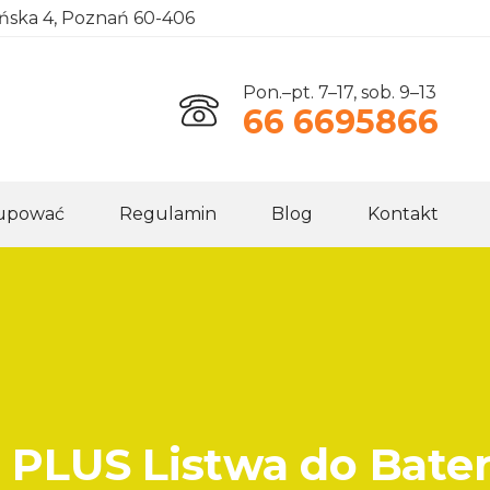
ańska 4, Poznań 60-406
Pon.–pt. 7–17, sob. 9–13
66 6695866
kupować
Regulamin
Blog
Kontakt
LUS Listwa do Bateri