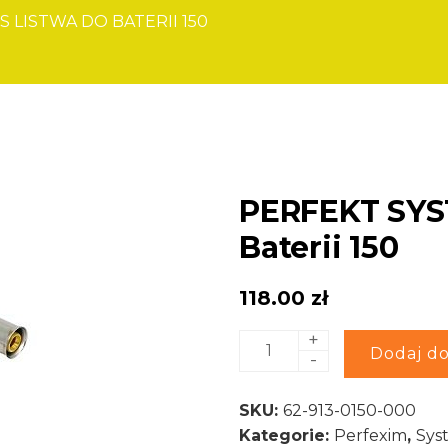
 LISTWA DO BATERII 150
PERFEKT SYS
Baterii 150
118.00
zł
+
ilość
Alternative:
Dodaj do
-
PERFEKT
SYSTEM
SKU:
62-913-0150-000
PLUS
Kategorie:
Perfexim
,
Sys
Listwa