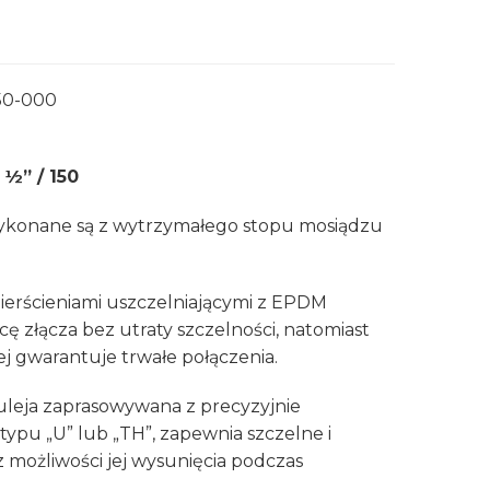
50-000
½” / 150
ykonane są z wytrzymałego stopu mosiądzu
ierścieniami uszczelniającymi z EPDM
ę złącza bez utraty szczelności, natomiast
ej gwarantuje trwałe połączenia.
uleja zaprasowywana z precyzyjnie
pu „U” lub „TH”, zapewnia szczelne i
 możliwości jej wysunięcia podczas