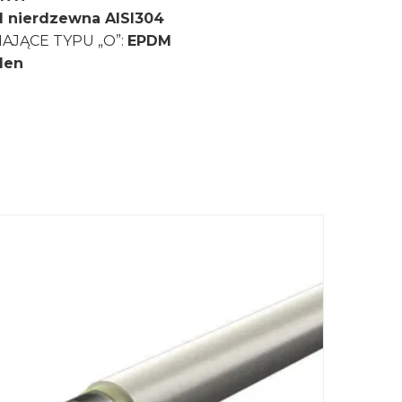
al nierdzewna AISI304
IAJĄCE TYPU „O”:
EPDM
len