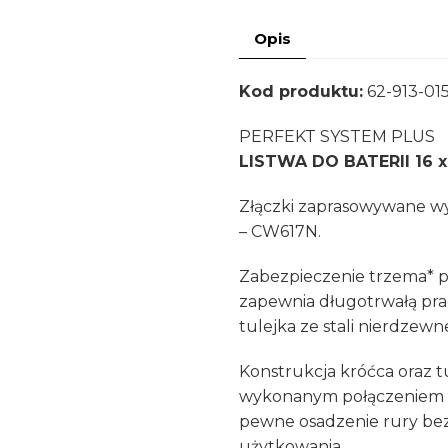
do
Opis
Baterii
150
Kod produktu:
62-913-01
PERFEKT SYSTEM PLUS
LISTWA DO BATERII 16 x 
Złączki zaprasowywane w
– CW617N.
Zabezpieczenie trzema* p
zapewnia długotrwałą prac
tulejka ze stali nierdzewn
Konstrukcja króćca oraz t
wykonanym połączeniem ty
pewne osadzenie rury bez
użytkowania.