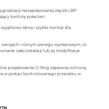
gnalizacji niezaprasowanej złączki LBP
iający kontolę połaczeń.
wyjątkowo łatwy i szybki montaż dla
u wersjach i różnym szeregu wymiarowym, co
anie całej instalacji lub jej modyfikacje
jalne posadowienie O-Ring zapewnia ochronę,
za w postaci kontrolowanego przecieku w
17N