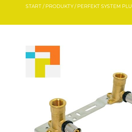
START
/
PRODUKTY
/
PERFEKT SYSTEM PLUS