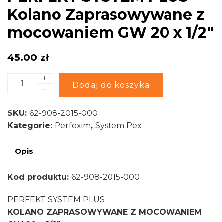
Kolano Zaprasowywane z
mocowaniem GW 20 x 1/2″
45.00
zł
+
ilość
Alternative:
Dodaj do koszyka
-
PERFEKT
SYSTEM
SKU:
62-908-2015-000
PLUS
Kategorie:
Perfexim
,
System Pex
Kolano
Zaprasowywane
Opis
z
mocowaniem
Kod produktu:
62-908-2015-000
GW
20
PERFEKT SYSTEM PLUS
x
KOLANO ZAPRASOWYWANE Z MOCOWANIEM
1/2"