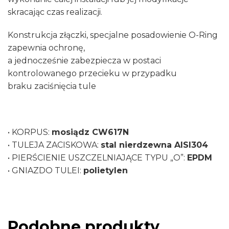
skracając czas realizacji.
Konstrukcja złączki, specjalne posadowienie O-Ring
zapewnia ochronę,
a jednocześnie zabezpiecza w postaci
kontrolowanego przecieku w przypadku
braku zaciśnięcia tule
• KORPUS:
mosiądz CW617N
• TULEJA ZACISKOWA:
stal nierdzewna AISI304
• PIERŚCIENIE USZCZELNIAJĄCE TYPU „O”:
EPDM
• GNIAZDO TULEI:
polietylen
Podobne produkty