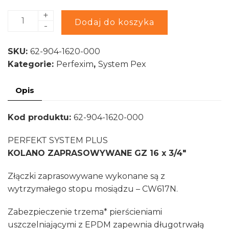
+
ilość
Alternative:
Dodaj do koszyka
-
PERFEKT
SYSTEM
SKU:
62-904-1620-000
PLUS
Kategorie:
Perfexim
,
System Pex
Kolano
Zaprasowywane
Opis
GZ
16x3/4"
Kod produktu:
62-904-1620-000
PERFEKT SYSTEM PLUS
KOLANO ZAPRASOWYWANE GZ 16 x 3/4″
Złączki zaprasowywane wykonane są z
wytrzymałego stopu mosiądzu – CW617N.
Zabezpieczenie trzema* pierścieniami
uszczelniającymi z EPDM zapewnia długotrwałą