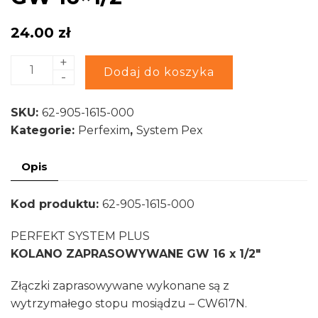
24.00
zł
+
ilość
Alternative:
Dodaj do koszyka
-
PERFEKT
SYSTEM
SKU:
62-905-1615-000
PLUS
Kategorie:
Perfexim
,
System Pex
Kolano
Zaprasowywane
Opis
GW
16x1/2"
Kod produktu:
62-905-1615-000
PERFEKT SYSTEM PLUS
KOLANO ZAPRASOWYWANE GW 16 x 1/2″
Złączki zaprasowywane wykonane są z
wytrzymałego stopu mosiądzu – CW617N.