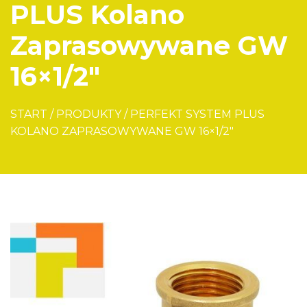
PLUS Kolano
Zaprasowywane GW
16×1/2″
START
/
PRODUKTY
/
PERFEKT SYSTEM PLUS
KOLANO ZAPRASOWYWANE GW 16×1/2″