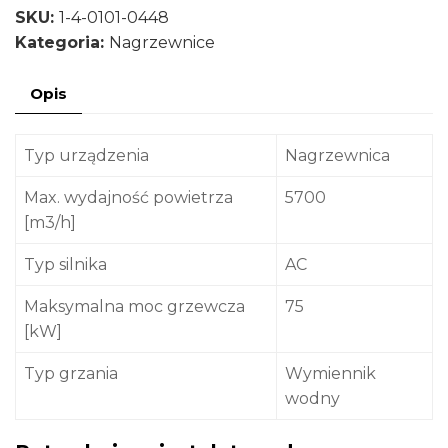
SKU:
1-4-0101-0448
VOLCANO
Kategoria:
Nagrzewnice
VR3
AC
Opis
(75kW)
Z
Konsolą
Typ urządzenia
Nagrzewnica
Montażową
Max. wydajność powietrza
5700
1-
[m3/h]
4-
0101-
Typ silnika
AC
0448
Maksymalna moc grzewcza
75
[kW]
Typ grzania
Wymiennik
wodny