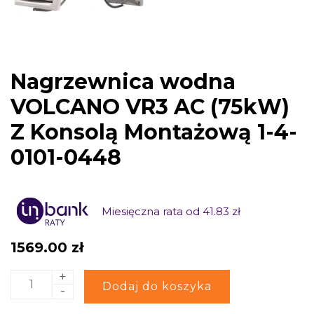
Nagrzewnica wodna
VOLCANO VR3 AC (75kW)
Z Konsolą Montażową 1-4-
0101-0448
Miesięczna rata od 41.83 zł
1569.00
zł
+
ilość
Alternative:
Dodaj do koszyka
-
Nagrzewnica
wodna