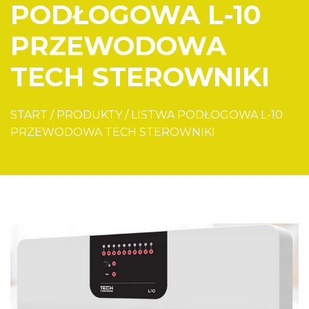
PODŁOGOWA L-10
PRZEWODOWA
TECH STEROWNIKI
START
/
PRODUKTY
/
LISTWA PODŁOGOWA L-10
PRZEWODOWA TECH STEROWNIKI