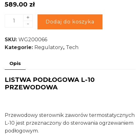
589.00
zł
+
ilość
Alternative:
Dodaj do koszyka
-
LISTWA
PODŁOGOWA
SKU:
WG200066
L-
Kategorie:
Regulatory
,
Tech
10
PRZEWODOWA
Opis
TECH
STEROWNIKI
LISTWA PODŁOGOWA L-10
PRZEWODOWA
Przewodowy sterownik zaworów termostatycznych
L-10 jest przeznaczony do sterowania ogrzewaniem
podłogowym.