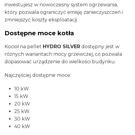
inwestujesz w nowoczesny system ogrzewania,
który pozwala ograniczyć emisję zanieczyszczeń i
zmniejszyć koszty eksploatacji.
Dostępne moce kotła
Kocioł na pellet
HYDRO SILVER
dostępny jest w
różnych wariantach mocy grzewczej, co pozwala
dopasować urządzenie do wielkości budynku.
Najczęściej dostępne moce:
10 kW
15 kW
20 kW
25 kW
30 kW
40 kW