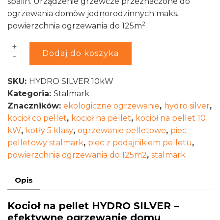
spalin. Urządzenie grzewcze przeznaczone do
ogrzewania domów jednorodzinnych maks.
2
powierzchnia ogrzewania do 125m
.
+
ilość
Alternative:
Dodaj do koszyka
-
Kocioł
na
SKU:
HYDRO SILVER 10kW
pellet
Kategoria:
Stalmark
Stalmark
Znaczników:
ekologiczne ogrzewanie
,
hydro silver
,
HYDRO
kocioł co pellet
,
kocioł na pellet
,
kocioł na pellet 10
SILVER
kW
,
kotły 5 klasy
,
ogrzewanie pelletowe
,
piec
10kW
pelletowy stalmark
,
piec z podajnikiem pelletu
,
powierzchnia ogrzewania do 125m2
,
stalmark
Opis
Kocioł na pellet HYDRO SILVER –
efektywne ogrzewanie domu