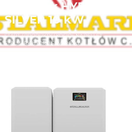
Stalmark HYDRO
SILVER 10 kW
START
/
PRODUKTY
/
KOCIOŁ NA PELLET
STALMARK HYDRO SILVER 10KW