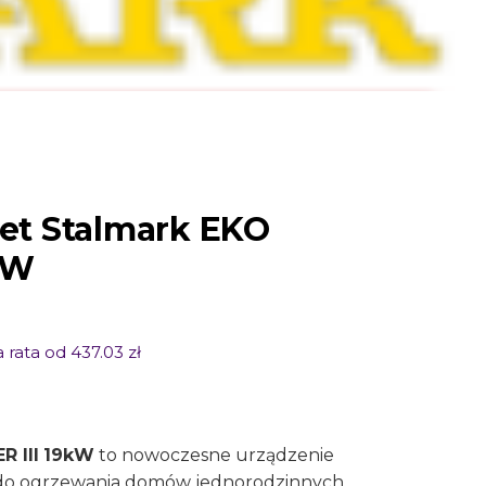
let Stalmark EKO
 kW
 rata od 437.03 zł
R III
19kW
to nowoczesne urządzenie
do ogrzewania domów jednorodzinnych