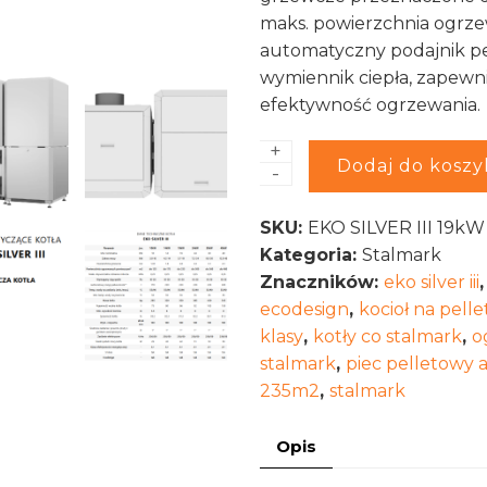
maks. powierzchnia ogrz
automatyczny podajnik pe
wymiennik ciepła, zapewn
efektywność ogrzewania.
+
ilość
Alternative:
Dodaj do koszy
-
Kocioł
na
SKU:
EKO SILVER III 19kW
pellet
Kategoria:
Stalmark
Stalmark
Znaczników:
eko silver iii
EKO
ecodesign
,
kocioł na pelle
SILVER
klasy
,
kotły co stalmark
,
o
III
stalmark
,
piec pelletowy
19
235m2
,
stalmark
kW
Opis