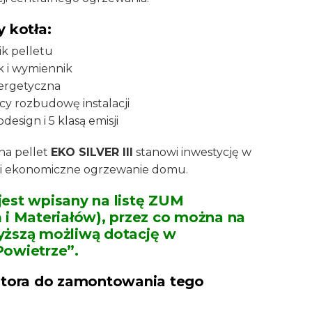
y kotła:
k pelletu
k i wymiennik
ergetyczna
cy rozbudowę instalacji
esign i 5 klasą emisji
na pellet
EKO SILVER III
stanowi inwestycję w
 i ekonomiczne ogrzewanie domu.
I jest wpisany na listę ZUM
 i Materiałów), przez co można na
yższą możliwą dotację w
Powietrze”.
latora do zamontowania tego