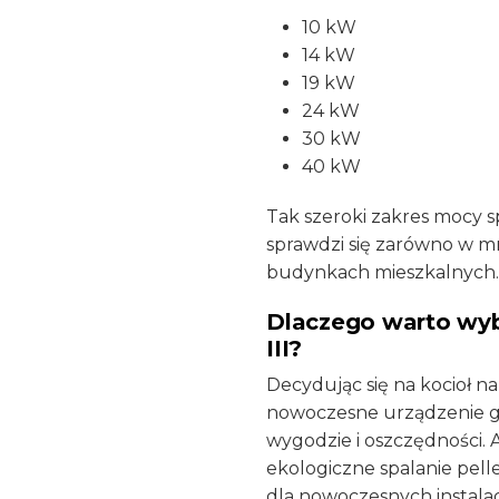
10 kW
14 kW
19 kW
24 kW
30 kW
40 kW
Tak szeroki zakres mocy sp
sprawdzi się zarówno w mn
budynkach mieszkalnych.
Dlaczego warto wyb
III?
Decydując się na kocioł na
nowoczesne urządzenie g
wygodzie i oszczędności.
ekologiczne spalanie pelle
dla nowoczesnych instalac