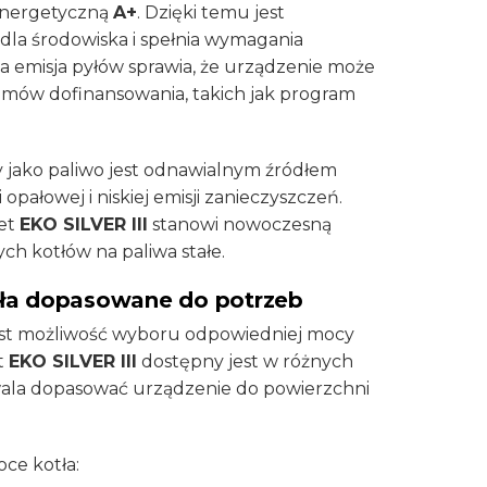
 energetyczną
A+
. Dzięki temu jest
la środowiska i spełnia wymagania
a emisja pyłów sprawia, że urządzenie może
ramów dofinansowania, takich jak program
 jako paliwo jest odnawialnym źródłem
 opałowej i niskiej emisji zanieczyszczeń.
let
EKO SILVER III
stanowi nowoczesną
ch kotłów na paliwa stałe.
ła dopasowane do potrzeb
est możliwość wyboru odpowiedniej mocy
t
EKO SILVER III
dostępny jest w różnych
wala dopasować urządzenie do powierzchni
ce kotła: