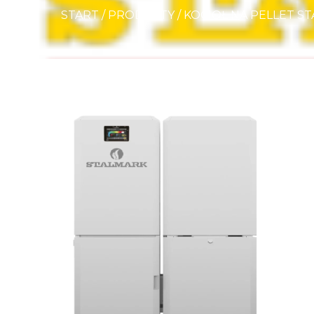
START
/
PRODUKTY
/
KOCIOŁ NA PELLET STA