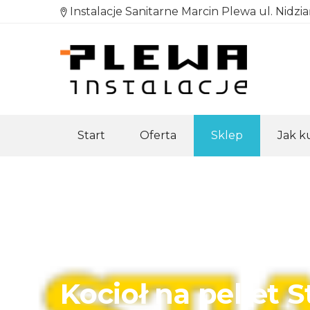
Instalacje Sanitarne Marcin Plewa ul. Nidzi
Start
Oferta
Sklep
Jak 
Kocioł na pellet 