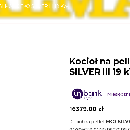
LMARK EKO SILVER III 19 KW
Kocioł na pel
SILVER III 19
Miesięczna
16379.00
zł
Kocioł na pellet
EKO SILVE
grzewcze przeznaczone 