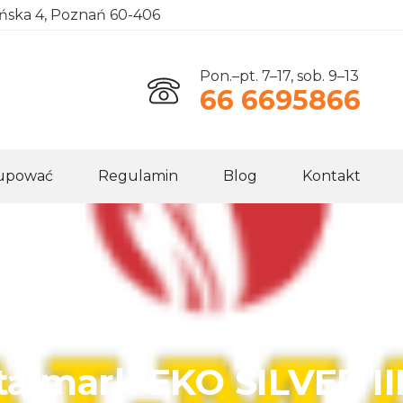
ańska 4, Poznań 60-406
Pon.–pt. 7–17, sob. 9–13
66 6695866
kupować
Regulamin
Blog
Kontakt
Stalmark EKO SILVER II