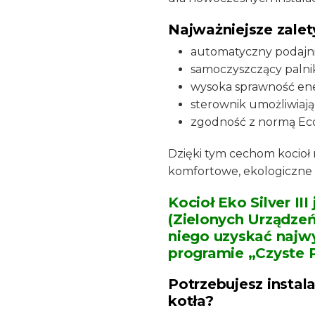
Najważniejsze zalet
automatyczny podajni
samoczyszczący palni
wysoka sprawność en
sterownik umożliwiają
zgodność z normą Ecod
Dzięki tym cechom kocioł 
komfortowe, ekologiczne
Kocioł Eko Silver II
(Zielonych Urządzeń
niego uzyskać najw
programie „Czyste 
Potrzebujesz insta
kotła?