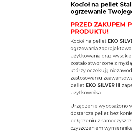
Kocioł na pellet St
ogrzewanie Twoje
PRZED ZAKUPEM 
PRODUKTU!
Kocioł na pellet
EKO SILVE
ogrzewania zaprojektowa
użytkowania oraz wysokie
zostało stworzone z myśl
którzy oczekują niezawodn
zastosowaniu zaawansowa
pellet
EKO SILVER III
zape
użytkownika.
Urządzenie wyposażono w 
dostarcza pellet bez koni
połączeniu z samoczyszc
czyszczeniem wymiennika 