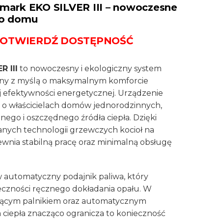
almark EKO SILVER III – nowoczesne
go domu
POTWIERDŹ DOSTĘPNOŚĆ
R III
to nowoczesny i ekologiczny system
ny z myślą o maksymalnym komforcie
j efektywności energetycznej. Urządzenie
ą o właścicielach domów jednorodzinnych,
ego i oszczędnego źródła ciepła. Dzięki
nych technologii grzewczych kocioł na
wnia stabilną pracę oraz minimalną obsługę
automatyczny podajnik paliwa, który
eczności ręcznego dokładania opału. W
zącym palnikiem oraz automatycznym
ciepła znacząco ogranicza to konieczność