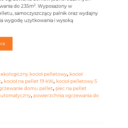
2
ewania do 235m
. Wyposażony w
lletu, samoczyszczący palnik oraz wydajny
ia wygodę użytkowania i wysoką
ka
,
ekologiczny kocioł pelletowy
,
kocioł
t
,
kocioł na pellet 19 kW
,
kocioł pelletowy 5
grzewanie domu pellet
,
piec na pellet
 automatyczny
,
powierzchnia ogrzewania do