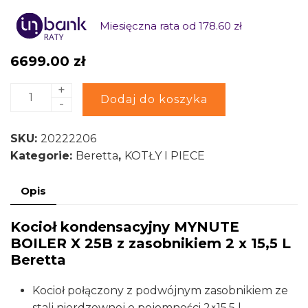
Miesięczna rata od 178.60 zł
6699.00
zł
+
ilość
Alternative:
Dodaj do koszyka
-
Kocioł
kondensacyjny
SKU:
20222206
MYNUTE
Kategorie:
Beretta
,
KOTŁY I PIECE
BOILER
X
Opis
25B
z
Kocioł kondensacyjny MYNUTE
zasobnikiem
BOILER X 25B z zasobnikiem 2 x 15,5 L
2
Beretta
x
15,5
Kocioł połączony z podwójnym zasobnikiem ze
L
stali nierdzewnej o pojemności 2×15,5 l