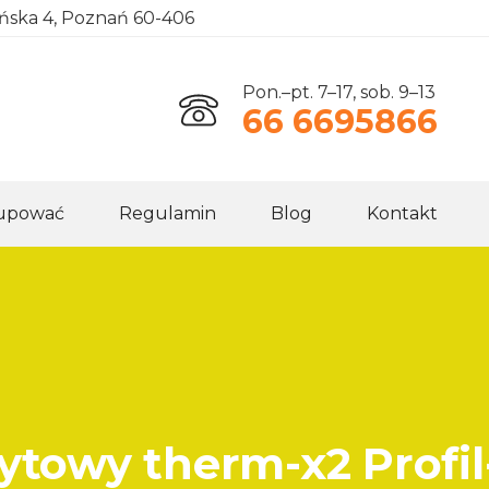
ańska 4, Poznań 60-406
Pon.–pt. 7–17, sob. 9–13
66 6695866
kupować
Regulamin
Blog
Kontakt
ytowy therm-x2 Profil