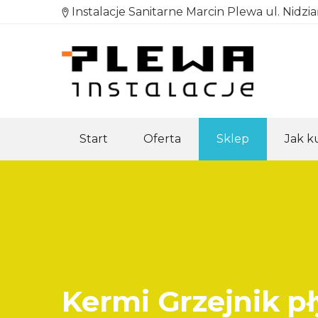
Instalacje Sanitarne Marcin Plewa ul. Nidzi
Start
Oferta
Sklep
Jak 
Kermi Grzejnik pł