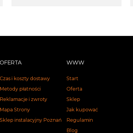
OFERTA
WWW
Czas i koszty dostawy
Start
Metody płatności
Oferta
Reklamacje i zwroty
Sklep
Mapa Strony
Jak kupować
Sklep instalacyjny Poznań
Regulamin
Blog