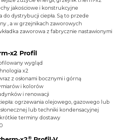
iejsze zużycie energii, grzejnik therm-x2
cechy jakościowe i konstrukcyjne
o dystrybucji ciepła. Są to przede
ony , a w grzejnikach zaworowych
ładka zaworowa z fabrycznie nastawionymi
rm-x2 Profil
rofilowany wygląd
hnologia x2
wraz z osłonami bocznymi i górną
miarów i kolorów
dynków i renowacji
ciepła: ogrzewania olejowego, gazowego lub
 słonecznej lub techniki kondensacyjnej
krótkie terminy dostawy
00
®
therm-x2
Profil-V