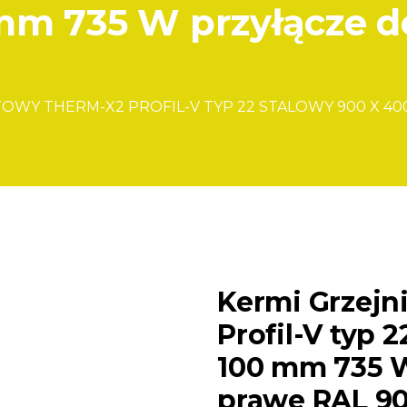
mm 735 W przyłącze 
TOWY THERM-X2 PROFIL-V TYP 22 STALOWY 900 X 40
Kermi Grzejn
Profil-V typ 
100 mm 735 W
prawe RAL 90