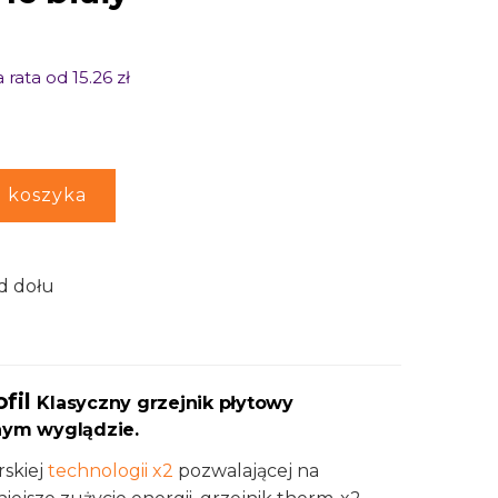
 rata od 15.26 zł
 koszyka
d dołu
fil
Klasyczny grzejnik płytowy
nym wyglądzie.
skiej
technologii x2
pozwalającej na