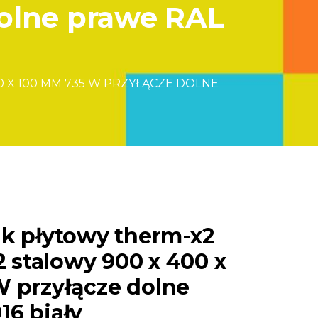
dolne prawe RAL
0 X 100 MM 735 W PRZYŁĄCZE DOLNE
ik płytowy therm-x2
22 stalowy 900 x 400 x
 przyłącze dolne
16 biały