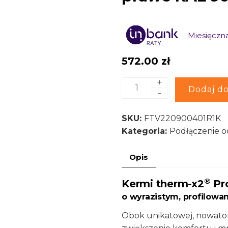
Miesięczna
572.00
zł
+
ilość
Alternative:
Dodaj do
-
Kermi
Grzejnik
SKU:
FTV220900401R1K
płytowy
Kategoria:
Podłączenie o
therm-
x2
Opis
Profil-
V
®
Kermi therm-x2
Pro
typ
o wyrazistym, profilowa
22
stalowy
Obok unikatowej, nowator
900