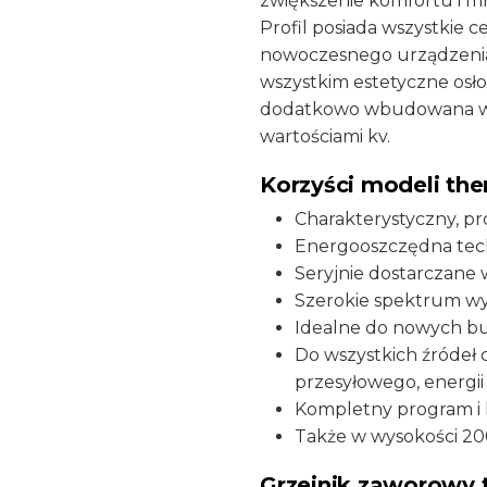
zwiększenie komfortu i mn
x
Profil posiada wszystkie 
400
nowoczesnego urządzenia d
x
wszystkim estetyczne osł
100
dodatkowo wbudowana wk
mm
wartościami kv.
735
W
Korzyści modeli the
przyłącze
Charakterystyczny, p
dolne
Energooszczędna tec
prawe
Seryjnie dostarczane 
RAL
Szerokie spektrum wy
9016
Idealne do nowych bu
biały
Do wszystkich źródeł 
przesyłowego, energii
Kompletny program i 
Także w wysokości 2
Grzejnik zaworowy 