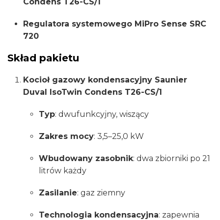
Condens T26-CS/1
720
MiPro
Regulatora systemowego MiPro Sense SRC
sense
720
0010025220
Skład pakietu
Kocioł gazowy kondensacyjny Saunier
Duval IsoTwin Condens T26-CS/1
Typ
: dwufunkcyjny, wiszący
Zakres mocy
: 3,5–25,0 kW
Wbudowany zasobnik
: dwa zbiorniki po 21
litrów każdy
Zasilanie
: gaz ziemny
Technologia kondensacyjna
: zapewnia