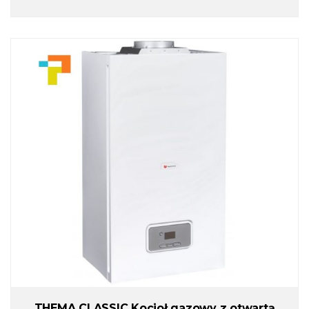
THEMA CLASSIC Kocioł gazowy z otwartą