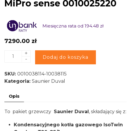
MiPro sense 0010025220
Miesięczna rata od 194.48 zł
7290.00
zł
+
ilość
Alternative:
Dodaj do koszyka
-
Iso
Twin
SKU:
0010038114-10038115
Condens
Kategoria:
Saunier Duval
T26-
cs/1
Opis
(N-
PL)
To pakiet grzewczy
Saunier Duval
, składający się z:
+
Regulator
Kondensacyjnego kotła gazowego IsoTwin
SRC