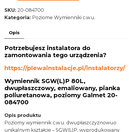
Wymiennik
SKU:
20-084700
SGW(L)P
Kategoria:
Poziome Wymienniki c.w.u.
80L,
dwupłaszczowy,
Opis
emaliowany,
pianka
Potrzebujesz instalatora do
poliuretanowa,
zamontowania tego urządzenia?
poziomy
Galmet
https://plewainstalacje.pl/instalatorzy/
20-
084700
Wymiennik SGW(L)P 80L,
dwupłaszczowy, emaliowany, pianka
poliuretanowa, poziomy Galmet 20-
084700
Opis produktu
Poziomy wymiennik c.w.u. dwupłaszczyznowuo
unikalnym kształcie – SGW(L)P, wyprodukowany