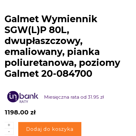
Galmet Wymiennik
SGW(L)P 80L,
dwupłaszczowy,
emaliowany, pianka
poliuretanowa, poziomy
Galmet 20-084700
Miesięczna rata od 31.95 zł
1198.00
zł
+
ilość
Alternative:
Dodaj do koszyka
-
Galmet