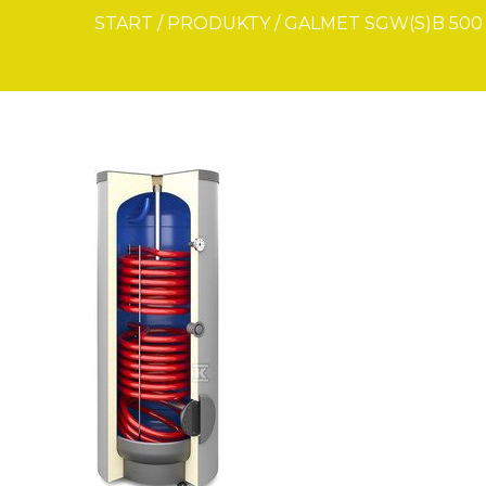
START
/
PRODUKTY
/
GALMET SGW(S)B 500 