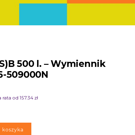
)B 500 l. – Wymiennik
26-509000N
 rata od 157.34 zł
 koszyka