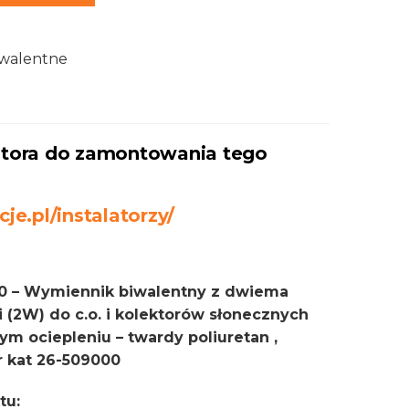
iwalentne
latora do zamontowania tego
cje.pl/instalatorzy/
00 – Wymiennik biwalentny z dwiema
 (2W) do c.o. i kolektorów słonecznych
m ociepleniu – twardy poliuretan ,
r kat 26-509000
tu: