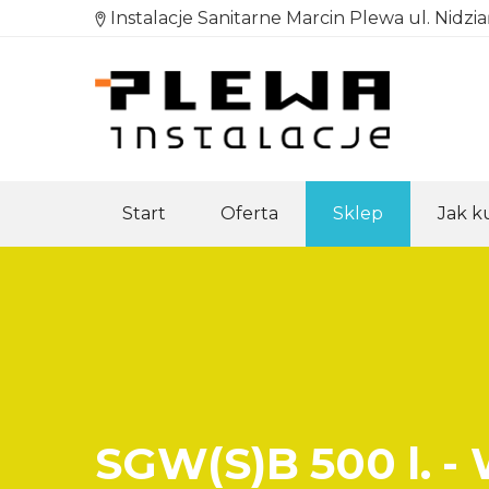
Instalacje Sanitarne Marcin Plewa ul. Nidzi
Start
Oferta
Sklep
Jak 
SGW(S)B 500 l. 