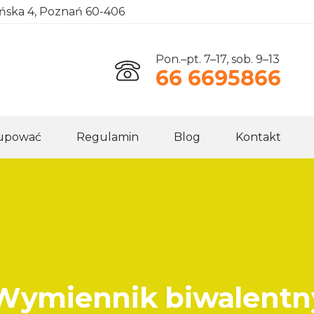
ańska 4, Poznań 60-406
Pon.–pt. 7–17, sob. 9–13
66 6695866
kupować
Regulamin
Blog
Kontakt
- Wymiennik biwalent