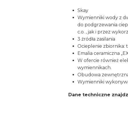
Skay
Wymienniki wody z dw
do podgrzewania ciep
c.o. , jak i przez wyko
3 źródła zasilania
Ocieplenie zbiornika:
Emalia ceramiczna „
W ofercie również el
wymiennikach.
Obudowa zewnętrzna z
Wymienniki wykonyw
Dane techniczne znajdz