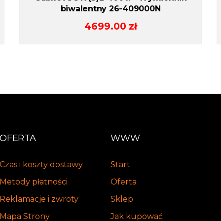
biwalentny 26-409000N
4699.00
zł
OFERTA
WWW
Czas i koszty dostawy
Start
Metody płatności
Oferta
Reklamacje i zwroty
Sklep
Mapa Strony
Jak kupować