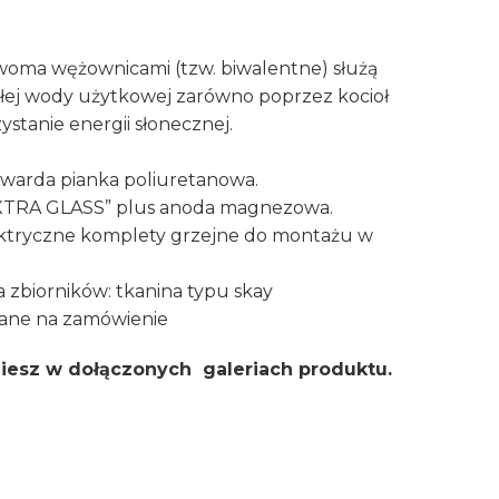
oma wężownicami (tzw. biwalentne) służą
łej wody użytkowej zarówno poprzez kocioł
rzystanie energii słonecznej.
 twarda pianka poliuretanowa.
EXTRA GLASS” plus anoda magnezowa.
ektryczne komplety grzejne do montażu w
biorników: tkanina typu skay
ane na zamówienie
iesz w dołączonych galeriach produktu.