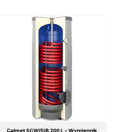
Galmet SGW(S)B 200 l. – Wymiennik