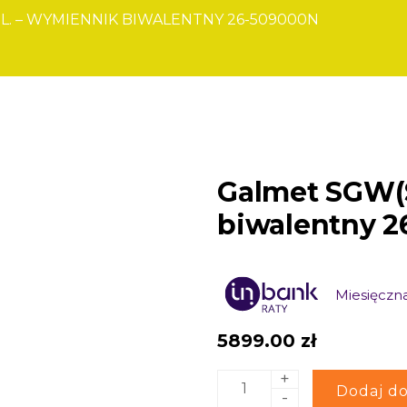
L. – WYMIENNIK BIWALENTNY 26-509000N
Galmet SGW(S
biwalentny 
Miesięczna
5899.00
zł
+
ilość
Alternative:
Dodaj do
-
Galmet