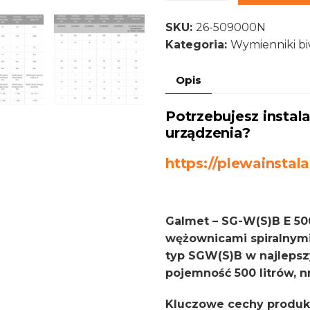
SGW(S)B
SKU:
26-509000N
500
Kategoria:
Wymienniki b
l.
-
Opis
Wymiennik
biwalentny
Potrzebujesz insta
26-
urządzenia?
509000N
https://plewainstala
Galmet – SG-W(S)B E 5
wężownicami spiralnymi
typ SGW(S)B w najlepszy
pojemność 500 litrów, n
Kluczowe cechy produk