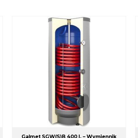
Galmet SGW(S)B 400 l. – Wymiennik