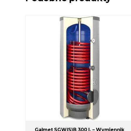
Galmet SGW(S)B 300 l. – Wymiennik