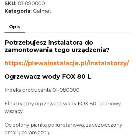
SKU:
01-080000
wody
Kategoria:
Galmet
FOX
80
Opis
L
Potrzebujesz instalatora do
zamontowania tego urządzenia?
https://plewainstalacje.pl/instalatorzy/
Ogrzewacz wody FOX 80 L
Indeks producenta:
01-080000
Elektryczny ogrzewacz wody FOX 80 l pionowy,
wiszący.
Ocieplony pianką poliuretanową, zabezpieczony
emalią ceramiczną.