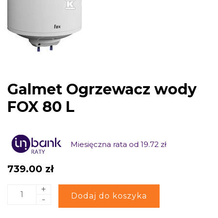
Galmet Ogrzewacz wody
FOX 80 L
Miesięczna rata od 19.72 zł
739.00
zł
+
ilość
Alternative:
Dodaj do koszyka
-
Galmet
Ogrzewacz