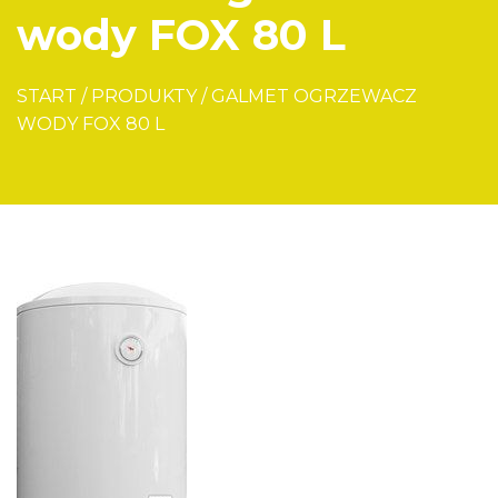
wody FOX 80 L
START
/
PRODUKTY
/
GALMET OGRZEWACZ
WODY FOX 80 L