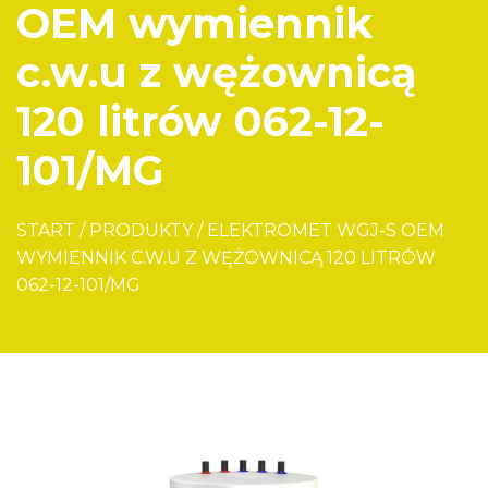
OEM wymiennik
c.w.u z wężownicą
120 litrów 062-12-
101/MG
START
/
PRODUKTY
/
ELEKTROMET WGJ-S OEM
WYMIENNIK C.W.U Z WĘŻOWNICĄ 120 LITRÓW
062-12-101/MG