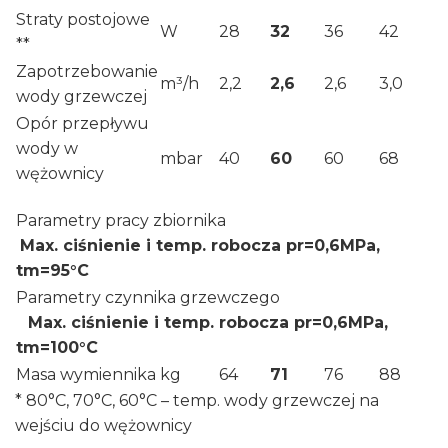
Straty postojowe
W
28
32
36
42
**
Zapotrzebowanie
m³/h
2,2
2,6
2,6
3,0
wody grzewczej
Opór przepływu
wody w
mbar
40
60
60
68
wężownicy
Parametry pracy zbiornika
Max. ciśnienie i temp. robocza pr=0,6MPa,
tm=95°C
Parametry czynnika grzewczego
Max. ciśnienie i temp. robocza pr=0,6MPa,
tm=100°C
Masa wymiennika
kg
64
71
76
88
* 80°C, 70°C, 60°C – temp. wody grzewczej na
wejściu do wężownicy