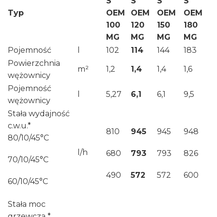
S
S
S
S
Typ
OEM
OEM
OEM
OEM
100
120
150
180
MG
MG
MG
MG
Pojemność
l
102
114
144
183
Powierzchnia
m²
1,2
1,4
1,4
1,6
wężownicy
Pojemność
l
5,27
6,1
6,1
9,5
wężownicy
Stała wydajność
c.w.u.*
810
945
945
948
80/10/45°C
l/h
680
793
793
826
70/10/45°C
490
572
572
600
60/10/45°C
Stała moc
grzewcza *