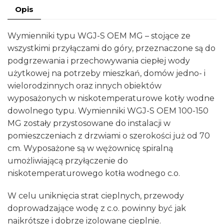
Opis
z
wężownicą
Wymienniki typu WGJ-S OEM MG – stojące ze
120
wszystkimi przyłączami do góry, przeznaczone są do
litrów
podgrzewania i przechowywania ciepłej wody
062-
użytkowej na potrzeby mieszkań, domów jedno- i
12-
wielorodzinnych oraz innych obiektów
101/MG
wyposażonych w niskotemperaturowe kotły wodne
dowolnego typu. Wymienniki WGJ-S OEM 100-150
MG zostały przystosowane do instalacji w
pomieszczeniach z drzwiami o szerokości już od 70
cm. Wyposażone są w wężownicę spiralną
umożliwiającą przyłączenie do
niskotemperaturowego kotła wodnego c.o.
W celu uniknięcia strat cieplnych, przewody
doprowadzające wodę z c.o. powinny być jak
najkrótsze i dobrze izolowane cieplnie.