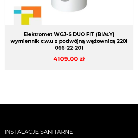
Elektromet WGJ-S DUO FIT (BIAŁY)
wymiennik c.w.u z podwójną wężownicą 220l
066-22-201
4109.00
zł
INSTALACJE SANITARNE