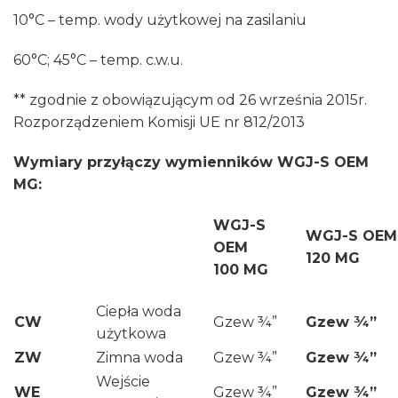
10°C – temp. wody użytkowej na zasilaniu
60°C; 45°C – temp. c.w.u.
** zgodnie z obowiązującym od 26 września 2015r.
Rozporządzeniem Komisji UE nr 812/2013
Wymiary przyłączy wymienników WGJ-S OEM
MG:
WGJ-S
WGJ-S OEM
OEM
120 MG
100 MG
Ciepła woda
CW
Gzew ¾”
Gzew ¾”
użytkowa
ZW
Zimna woda
Gzew ¾”
Gzew ¾”
Wejście
WE
Gzew ¾”
Gzew ¾”