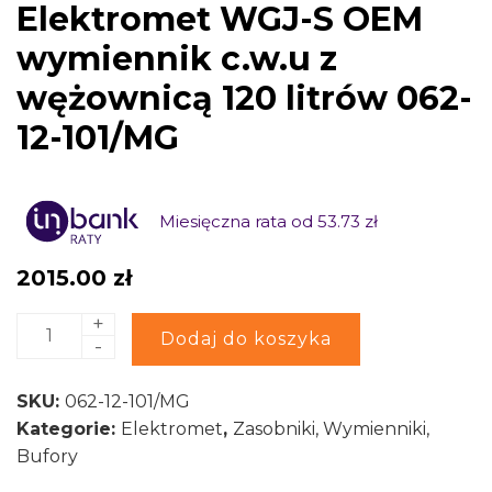
Elektromet WGJ-S OEM
wymiennik c.w.u z
wężownicą 120 litrów 062-
12-101/MG
Miesięczna rata od 53.73 zł
2015.00
zł
+
ilość
Alternative:
Dodaj do koszyka
-
Elektromet
WGJ-
SKU:
062-12-101/MG
S
Kategorie:
Elektromet
,
Zasobniki, Wymienniki,
OEM
Bufory
wymiennik
c.w.u