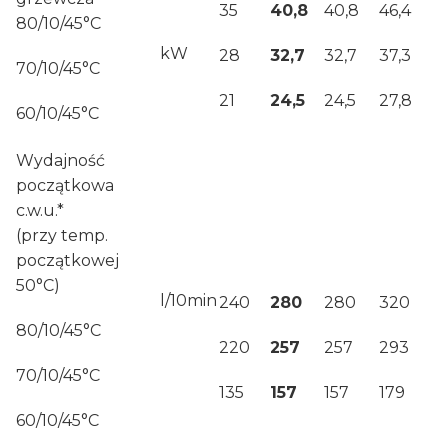
35
40,8
40,8
46,4
80/10/45°C
kW
28
32,7
32,7
37,3
70/10/45°C
21
24,5
24,5
27,8
60/10/45°C
Wydajność
początkowa
c.w.u.*
(przy temp.
początkowej
50°C)
l/10min
240
280
280
320
80/10/45°C
220
257
257
293
70/10/45°C
135
157
157
179
60/10/45°C