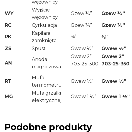
wężownicy
Wyjście
WY
Gzew ¾”
Gzew ¾”
wężownicy
RC
Cyrkulacja
Gzew ¾”
Gzew ¾”
Kapilara
RK
⅜”
⅜”
zamknięta
ZS
Spust
Gwew ½”
Gwew ½”
Gwew 2”
Gwew 2”
Anoda
AN
703-25-300
703-25-350
magnezowa
Mufa
RT
Gwew ½”
Gwew ½”
termometru
Mufa grzałki
MG
Gwew 1 ½”
Gwew 1 ½”
elektrycznej
Podobne produkty