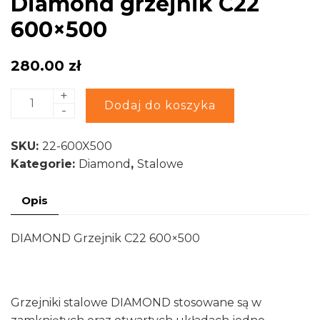
Diamond grzejnik C22
600×500
280.00
zł
+
ilość
Alternative:
Dodaj do koszyka
-
Diamond
grzejnik
SKU:
22-600X500
C22
Kategorie:
Diamond
,
Stalowe
600x500
Opis
DIAMOND Grzejnik C22 600×500
Grzejniki stalowe DIAMOND stosowane są w