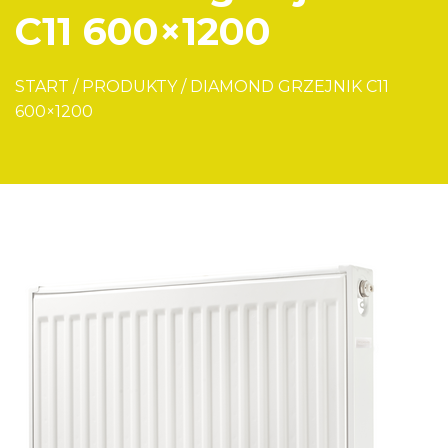
C11 600×1200
START
/
PRODUKTY
/
DIAMOND GRZEJNIK C11
600×1200