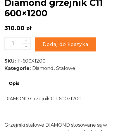
Diamond grzejnik C11
600×1200
310.00
zł
+
ilość
Alternative:
Dodaj do koszyka
-
Diamond
grzejnik
SKU:
11-600X1200
C11
Kategorie:
Diamond
,
Stalowe
600x1200
Opis
DIAMOND Grzejnik C11 600×1200
Grzejniki stalowe DIAMOND stosowane są w