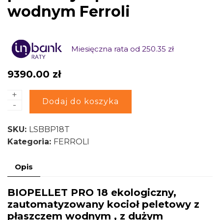
wodnym Ferroli
Miesięczna rata od 250.35 zł
9390.00
zł
+
ilość
Alternative:
Dodaj do koszyka
-
BIOPELLET
PRO
SKU:
LSBBP18T
18
Kategoria:
FERROLI
ekologiczny,
zautomatyzowany
Opis
kocioł
peletowy
BIOPELLET PRO 18 ekologiczny,
z
zautomatyzowany kocioł peletowy z
płaszczem
płaszczem wodnym , z dużym
wodnym