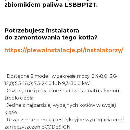
zbiornikiem paliwa LSBBP12T.
Ferroli
Potrzebujesz instalatora
do zamontowania tego kotła?
https://plewainstalacje.pl/instalatorzy/
• Dostępne 5 modeli w zakresie mocy: 2,4-8,0; 3,6-
12,0; 5,5-18,0; 7,5-24,0 lub 9,3-30,0 kW
• Oszczędne i przyjazne środowisku naturalnemu
źródło ciepła
• Jedne z najbardziej wydajnych kotłów w swojej
klasie
• Urządzenia spełniają restrykcyjne wymagania emisji
zanieczyszczeń ECODESIGN