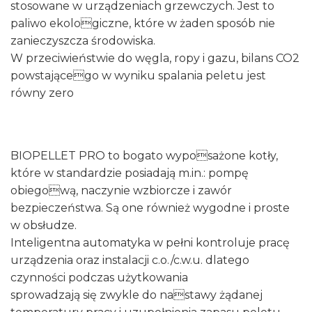
stosowane w urządzeniach grzewczych. Jest to
paliwo ekologiczne, które w żaden sposób nie
zanieczyszcza środowiska.
W przeciwieństwie do węgla, ropy i gazu, bilans CO2
powstającego w wyniku spalania peletu jest
równy zero
BIOPELLET PRO to bogato wyposażone kotły,
które w standardzie posiadają m.in.: pompę
obiegową, naczynie wzbiorcze i zawór
bezpieczeństwa. Są one również wygodne i proste
w obsłudze.
Inteligentna automatyka w pełni kontroluje pracę
urządzenia oraz instalacji c.o./c.w.u. dlatego
czynności podczas użytkowania
sprowadzają się zwykle do nastawy żądanej