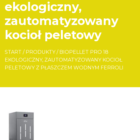
ekologiczny,
zautomatyzowany
kocioł peletowy
START
/
PRODUKTY
/
BIOPELLET PRO 18
EKOLOGICZNY, ZAUTOMATYZOWANY KOCIOŁ
PELETOWY Z PŁASZCZEM WODNYM FERROLI